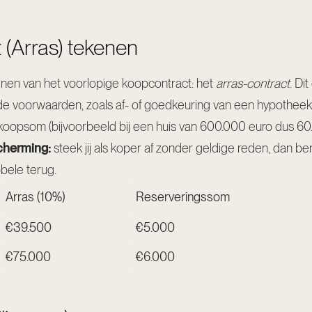
 (Arras) tekenen
enen van het voorlopige koopcontract: het
arras-contract
. Di
nde voorwaarden, zoals af- of goedkeuring van een hypotheek
koopsom (bijvoorbeeld bij een huis van 600.000 euro dus 60.
cherming:
steek jij als koper af zonder geldige reden, dan ben
bbele terug.
Arras (10%)
Reserveringssom
€39.500
€5.000
€75.000
€6.000