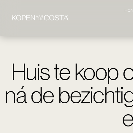
Ho
Huis te koop o
ná de bezichtig
e