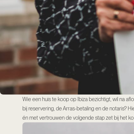
Wie een huis te koop op Ibiza bezichtigt, wil na afl
bij reservering, de Arras-betaling en de notaris? 
én met vertrouwen de volgende stap zet bij het k