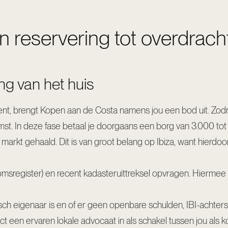
an reservering tot overdrach
ng van het huis
ent, brengt Kopen aan de Costa namens jou een bod uit. Zodr
t. In deze fase betaal je doorgaans een borg van 3.000 tot 6
arkt gehaald. Dit is van groot belang op Ibiza, want hierdo
ndomsregister) en recent kadasteruittreksel opvragen. Hiermee
isch eigenaar is en of er geen openbare schulden, IBI-achter
t een ervaren lokale advocaat in als schakel tussen jou als 