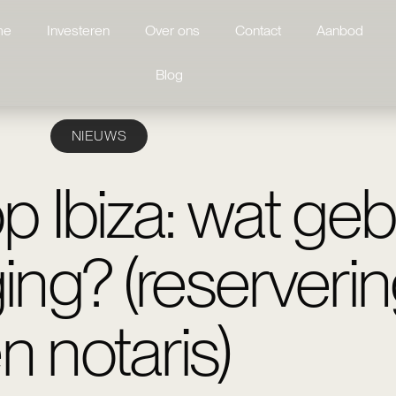
me
Investeren
Over ons
Contact
Aanbod
Blog
NIEUWS
p Ibiza: wat geb
ing? (reserverin
n notaris)