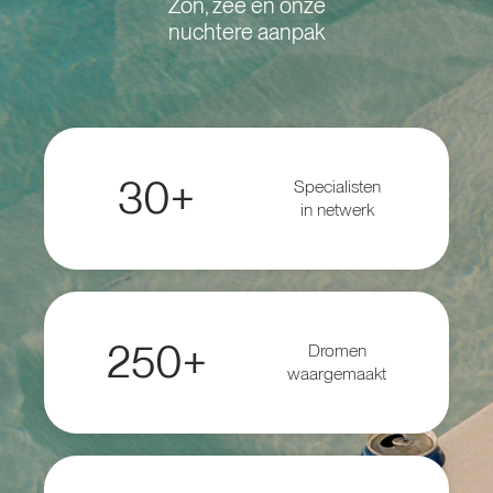
Zon, zee en onze
nuchtere aanpak
30+
Specialisten
in netwerk
250+
Dromen
waargemaakt