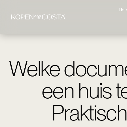
Ho
Welke docume
een huis t
Praktisc