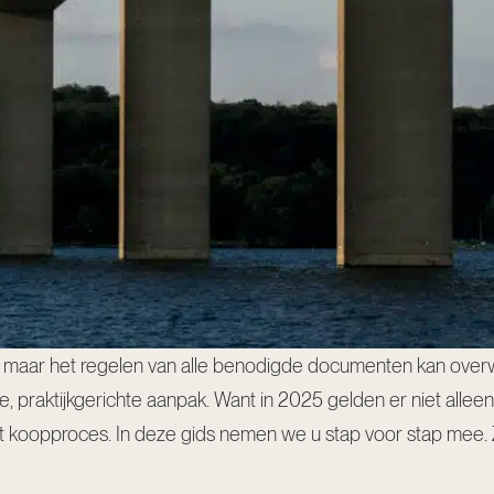
m, maar het regelen van alle benodigde documenten kan over
praktijkgerichte aanpak. Want in 2025 gelden er niet alleen w
het koopproces. In deze gids nemen we u stap voor stap mee