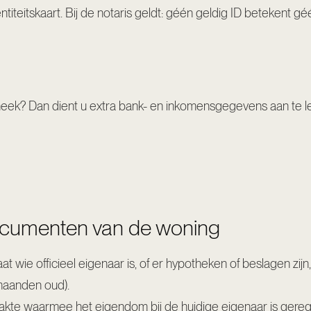
iteitskaart. Bij de notaris geldt: géén geldig ID betekent gé
heek? Dan dient u extra bank- en inkomensgegevens aan te le
documenten van de woning
aat wie officieel eigenaar is, of er hypotheken of beslagen zij
 maanden oud).
e akte waarmee het eigendom bij de huidige eigenaar is gereg