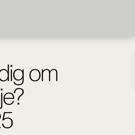
dig om
je?
25