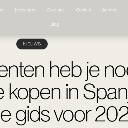
me
Investeren
Over ons
Contact
Aanbod
Blog
NIEUWS
nten heb je no
e kopen in Span
he gids voor 20