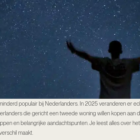
minderd populair bij Nederlanders. In 2025 veranderen er ech
derlanders die gericht een tweede woning willen kopen aan d
en en belangrijke aandachtspunten. Je leest alles over het jur
verschil maakt.