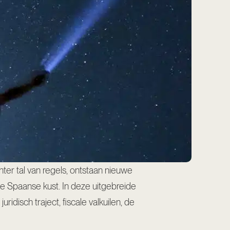
ter tal van regels, ontstaan nieuwe
e Spaanse kust. In deze uitgebreide
idisch traject, fiscale valkuilen, de