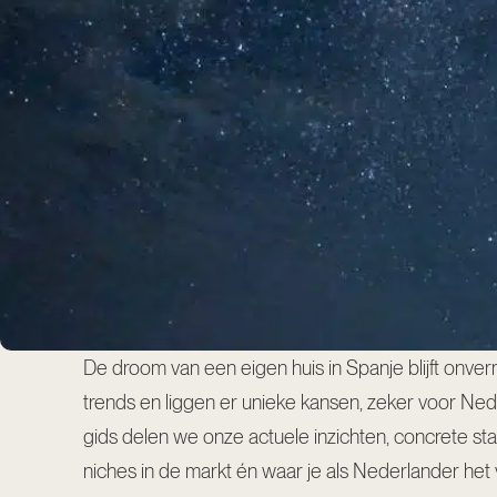
De droom van een eigen huis in Spanje blijft onver
trends en liggen er unieke kansen, zeker voor Ne
gids delen we onze actuele inzichten, concrete stapp
niches in de markt én waar je als Nederlander het 