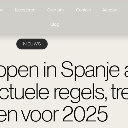
me
Investeren
Over ons
Contact
Aanbod
Blog
NIEUWS
pen in Spanje 
tuele regels, t
en voor 2025