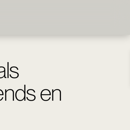
als
rends en