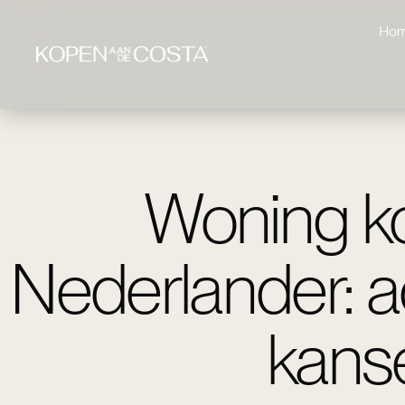
Ho
Woning ko
Nederlander: ac
kans