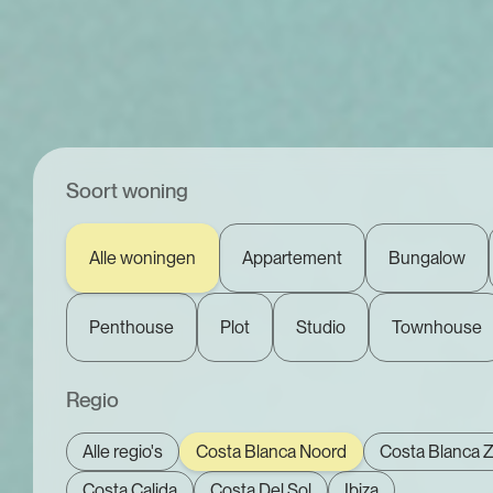
Soort woning
Alle woningen
Appartement
Bungalow
Penthouse
Plot
Studio
Townhouse
Regio
Alle regio's
Costa Blanca Noord
Costa Blanca Z
Costa Calida
Costa Del Sol
Ibiza