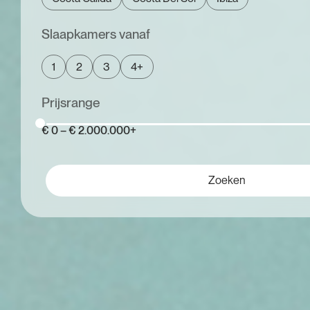
Slaapkamers vanaf
1
2
3
4+
Prijsrange
€ 0 – € 2.000.000+
Zoeken