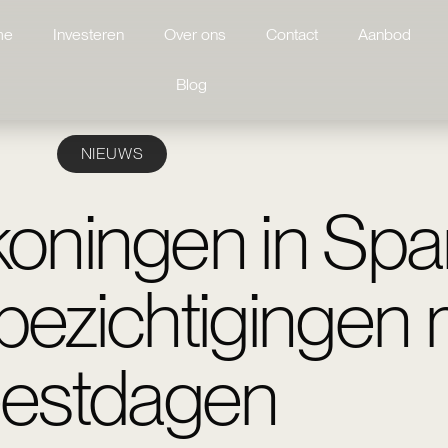
me
Investeren
Over ons
Contact
Aanbod
Blog
NIEUWS
koningen in Span
bezichtigingen 
eestdagen