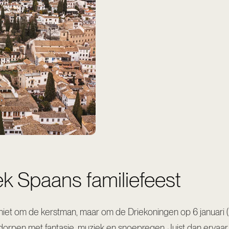
k Spaans familiefeest
e niet om de kerstman, maar om de Driekoningen op 6 januari (
e dorpen met fantasie, muziek en snoepregen. Juist dan ervaa