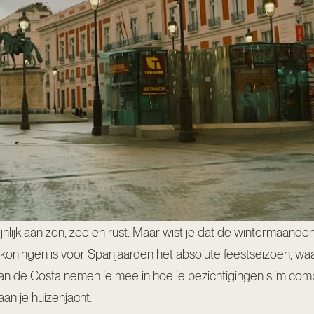
jnlijk aan zon, zee en rust. Maar wist je dat de wintermaand
oningen is voor Spanjaarden het absolute feestseizoen, waar
n de Costa nemen je mee in hoe je bezichtigingen slim com
aan je huizenjacht.