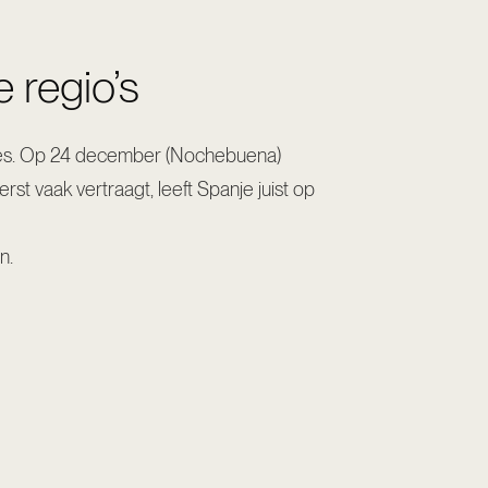
 regio’s
anjes. Op 24 december (Nochebuena)
rst vaak vertraagt, leeft Spanje juist op
n.