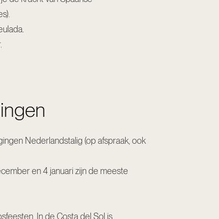
s).
eulada.
.
gingen
gingen Nederlandstalig (op afspraak, ook
ecember en 4 januari zijn de meeste
sfeesten. In de Costa del Sol is