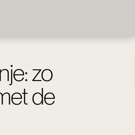
je: zo
met de