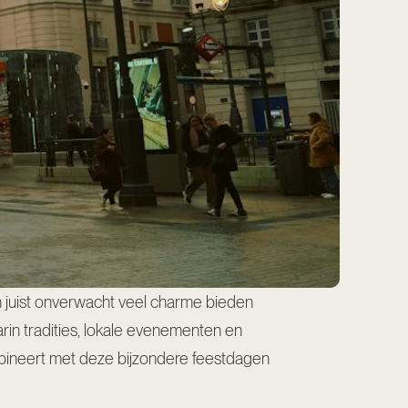
en juist onverwacht veel charme bieden
in tradities, lokale evenementen en
bineert met deze bijzondere feestdagen