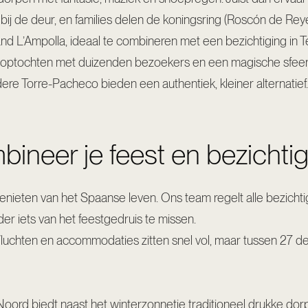
j de deur, en families delen de koningsring (Roscón de Reye
nd L’Ampolla, ideaal te combineren met een bezichtiging in T
optochten met duizenden bezoekers en een magische sfeer
dere Torre-Pacheco bieden een authentiek, kleiner alternatief.
mbineer je feest en bezichti
enieten van het Spaanse leven. Ons team regelt alle bezichti
der iets van het feestgedruis te missen.
Vluchten en accommodaties zitten snel vol, maar tussen 27 d
Noord biedt naast het winterzonnetje traditioneel drukke dorp