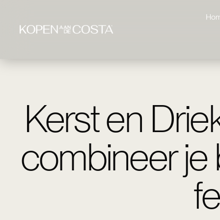
Ho
Kerst en Drie
combineer je 
f