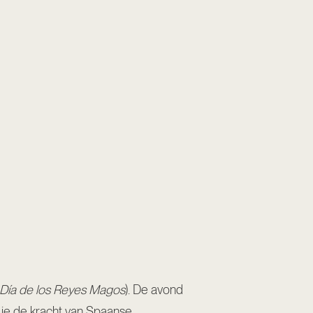
Día de los Reyes Magos
). De avond
r je de kracht van Spaanse