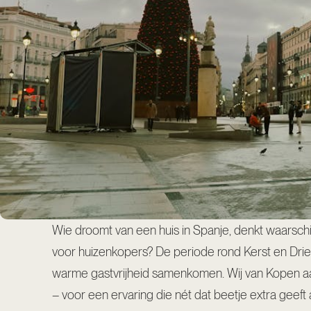
Wie droomt van een huis in Spanje, denkt waarschi
voor huizenkopers? De periode rond Kerst en Driek
warme gastvrijheid samenkomen. Wij van Kopen aa
– voor een ervaring die nét dat beetje extra geeft 