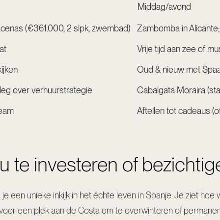
Middag/avond
cenas (€361.000, 2 slpk, zwembad)
Zambomba in Alicante; 
at
Vrije tijd aan zee of 
ijken
Oud & nieuw met Spaan
eg over verhuurstrategie
Cabalgata Moraira (star
team
Aftellen tot cadeaus (of
u te investeren of bezichti
g je een unieke inkijk in het échte leven in Spanje. Je ziet ho
 voor een plek aan de Costa om te overwinteren of permane