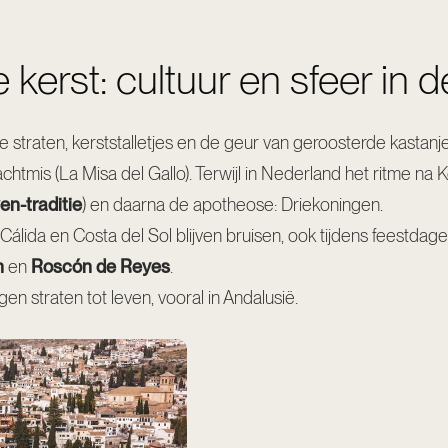
erst: cultuur en sfeer in de
 straten, kerststalletjes en de geur van geroosterde kast
chtmis (La Misa del Gallo). Terwijl in Nederland het ritme na Ke
en-traditie
) en daarna de apotheose: Driekoningen.
álida en Costa del Sol blijven bruisen, ook tijdens feestdage
n
en
Roscón de Reyes
.
en straten tot leven, vooral in Andalusië.