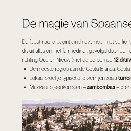
De magie van Spaanse k
De feestmaand begint eind november met verlichte
draait alles om het familiediner, gevolgd door de na
richting Oud en Nieuw (met de beroemde
12 druiv
De meeste regio’s aan de Costa Blanca, Costa C
Lokaal proef je typische lekkernijen zoals
turro
Muzikale bijeenkomsten –
zambombas
– breng