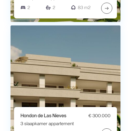
2
2
83 m2
→
Hondon de Las Nieves
€ 300.000
3 slaapkamer appartement