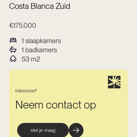
Costa Blanca Zuid
€175.000
1
slaapkamers
1
badkamers
53
m2
Interesse?
Neem contact op
stel je vraag