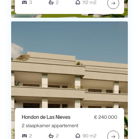
3
2
112 m2
→
Hondon de Las Nieves
€ 240.000
2 slaapkamer appartement
2
2
90 m2
→