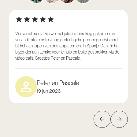
Via social media zijn we met jullie in aanraking gekomen en
vanaf de allereerste vraag perfect geholpen en geadviseerd
V
bij het aankopen van ons appartement in Spanje. Dank in het
o
bijzonder aan Lemke voor je hulp en leuke gesprekken via de
g
video calls. Groetjes Peter en Pascale.
e
Peter en Pascale
19 jun 2026