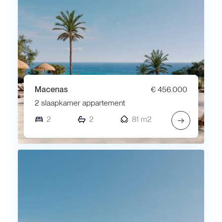
Macenas
€ 456.000
2 slaapkamer appartement
2
2
81 m2
→