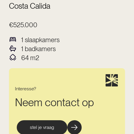
Costa Calida
€525.000
1
slaapkamers
1
badkamers
64
m2
Interesse?
Neem contact op
stel je vraag