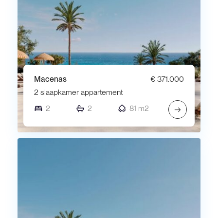
Macenas
€ 371.000
2 slaapkamer appartement
2
2
81 m2
→