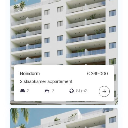
Benidorm
€ 369.000
2 slaapkamer appartement
2
2
81 m2
→