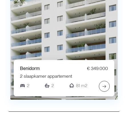
Benidorm
€ 349.000
2 slaapkamer appartement
2
2
81 m2
→