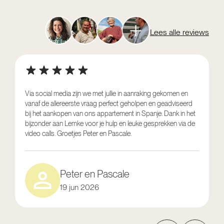
Lees alle reviews
Via social media zijn we met jullie in aanraking gekomen en
vanaf de allereerste vraag perfect geholpen en geadviseerd
V
bij het aankopen van ons appartement in Spanje. Dank in het
o
bijzonder aan Lemke voor je hulp en leuke gesprekken via de
g
video calls. Groetjes Peter en Pascale.
e
Peter en Pascale
19 jun 2026