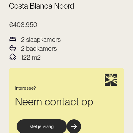
Costa Blanca Noord
€403.950
2
slaapkamers
2
badkamers
122
m2
Interesse?
Neem contact op
stel je vraag