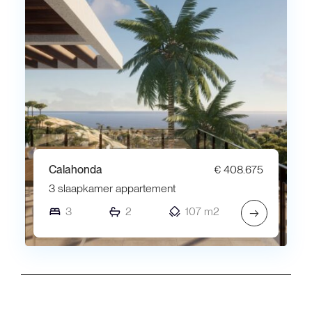
Calahonda
€ 408.675
3 slaapkamer appartement
3
2
107 m2
→