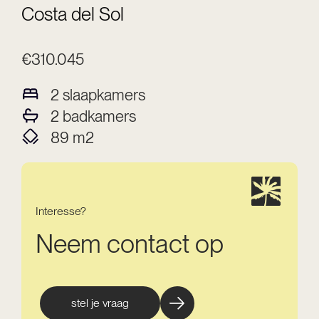
Costa del Sol
€310.045
2
slaapkamers
2
badkamers
89
m2
Interesse?
Neem contact op
stel je vraag