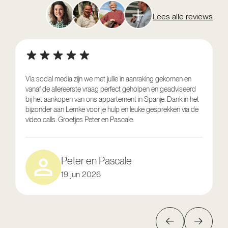
Lees alle reviews
Via social media zijn we met jullie in aanraking gekomen en
vanaf de allereerste vraag perfect geholpen en geadviseerd
V
bij het aankopen van ons appartement in Spanje. Dank in het
o
bijzonder aan Lemke voor je hulp en leuke gesprekken via de
g
video calls. Groetjes Peter en Pascale.
e
Peter en Pascale
19 jun 2026