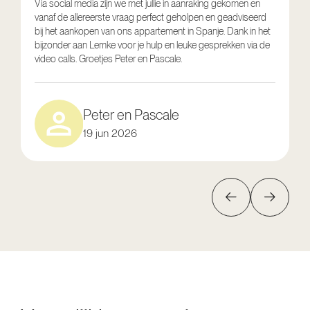
Via social media zijn we met jullie in aanraking gekomen en
vanaf de allereerste vraag perfect geholpen en geadviseerd
V
bij het aankopen van ons appartement in Spanje. Dank in het
o
bijzonder aan Lemke voor je hulp en leuke gesprekken via de
g
video calls. Groetjes Peter en Pascale.
e
Peter en Pascale
19 jun 2026