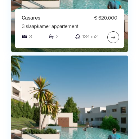
Casares
€ 620.000
3 slaapkamer appartement
3
2
134 m2
→