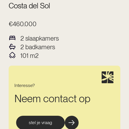
Costa del Sol
€460.000
2
slaapkamers
2
badkamers
101
m2
Interesse?
Neem contact op
stel je vraag