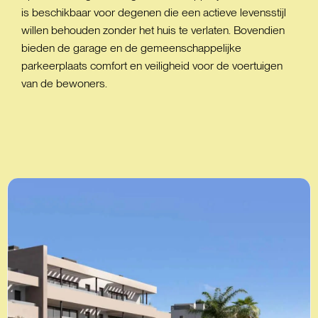
is beschikbaar voor degenen die een actieve levensstijl
willen behouden zonder het huis te verlaten. Bovendien
bieden de garage en de gemeenschappelijke
parkeerplaats comfort en veiligheid voor de voertuigen
van de bewoners.