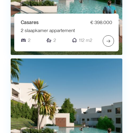
Casares
€ 398.000
2 slaapkamer appartement
2
2
112 m2
→