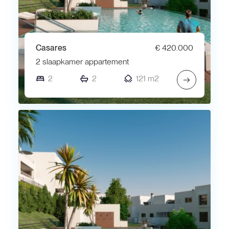
Casares
€ 420.000
2 slaapkamer appartement
2
2
121 m2
→