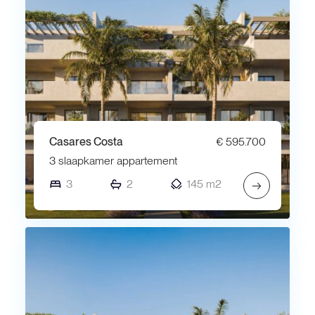
Casares Costa
€ 595.700
3 slaapkamer appartement
3
2
145 m2
→