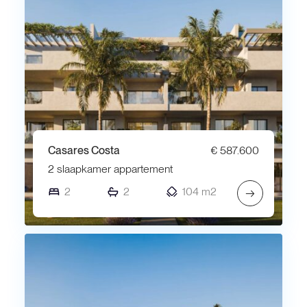
Casares Costa
€ 587.600
2 slaapkamer appartement
2
2
104 m2
→