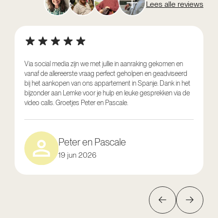
Lees alle reviews
Via social media zijn we met jullie in aanraking gekomen en
vanaf de allereerste vraag perfect geholpen en geadviseerd
V
bij het aankopen van ons appartement in Spanje. Dank in het
o
bijzonder aan Lemke voor je hulp en leuke gesprekken via de
g
video calls. Groetjes Peter en Pascale.
e
Peter en Pascale
19 jun 2026