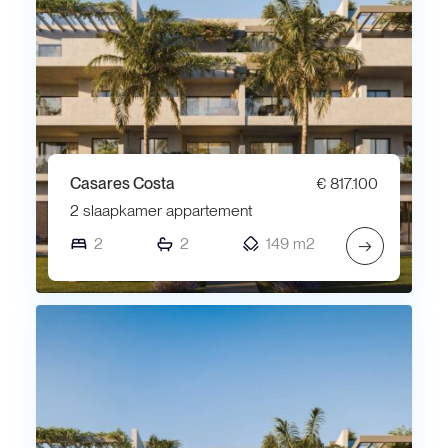
Casares Costa
€ 817.100
2 slaapkamer appartement
2
2
149 m2
→