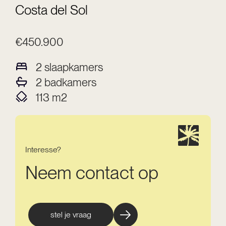
Costa del Sol
€450.900
2
slaapkamers
2
badkamers
113
m2
Interesse?
Neem contact op
stel je vraag