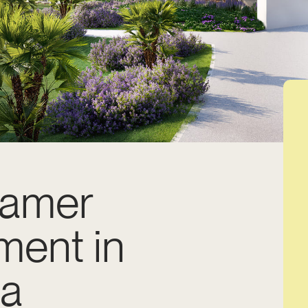
kamer
ment in
na