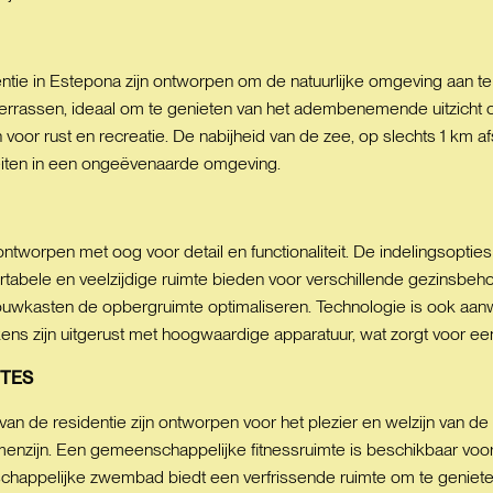
tie in Estepona zijn ontworpen om de natuurlijke omgeving aan te v
errassen, ideaal om te genieten van het adembenemende uitzicht
voor rust en recreatie. De nabijheid van de zee, op slechts 1 km a
teiten in een ongeëvenaarde omgeving.
 ontworpen met oog voor detail en functionaliteit. De indelingsopt
tabele en veelzijdige ruimte bieden voor verschillende gezinsbe
 inbouwkasten de opbergruimte optimaliseren. Technologie is ook 
ens zijn uitgerust met hoogwaardige apparatuur, wat zorgt voor een 
TES
an de residentie zijn ontworpen voor het plezier en welzijn van 
menzijn. Een gemeenschappelijke fitnessruimte is beschikbaar voor
schappelijke zwembad biedt een verfrissende ruimte om te geniete