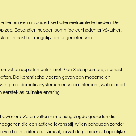
ullen en een uitzonderlijke buitenleefruimte te bieden. De
 op zee. Bovendien hebben sommige eenheden privé-tuinen,
fstand, maakt het mogelijk om te genieten van
ies omvatten appartementen met 2 en 3 slaapkamers, allemaal
hoeften. De keramische vloeren geven een moderne en
aanwezig met domoticasystemen en video-intercom, wat comfort
eersteklas culinaire ervaring.
de bewoners. Ze omvatten ruime aangelegde gebieden die
 degenen die een actieve levensstijl willen behouden zonder
n van het mediterrane klimaat, terwijl de gemeenschappelijke