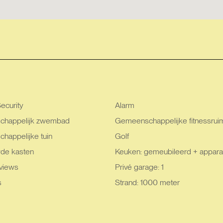
ecurity
Alarm
happelijk zwembad
Gemeenschappelijke fitnessrui
happelijke tuin
Golf
de kasten
Keuken: gemeubileerd + appara
views
Privé garage: 1
s
Strand: 1000 meter