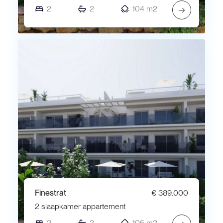
2
2
104 m2
→
Finestrat
€ 389.000
2 slaapkamer appartement
2
2
105 m2