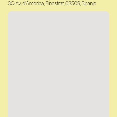
3Q Av. d'América, Finestrat, 03509, Spanje