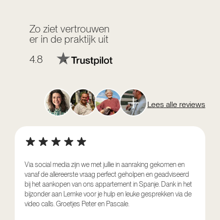
Zo ziet vertrouwen
er in de praktijk uit
4.8
Lees alle reviews
Via social media zijn we met jullie in aanraking gekomen en
vanaf de allereerste vraag perfect geholpen en geadviseerd
V
bij het aankopen van ons appartement in Spanje. Dank in het
o
bijzonder aan Lemke voor je hulp en leuke gesprekken via de
g
video calls. Groetjes Peter en Pascale.
e