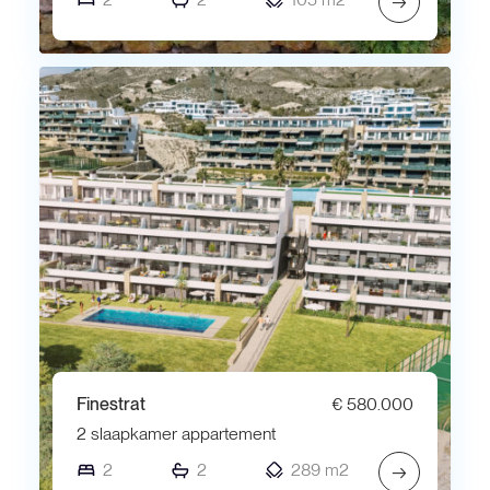
→
Finestrat
€ 580.000
2 slaapkamer appartement
2
2
289 m2
→