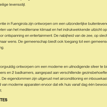
lige levensstijl.
ntie in Fuengirola zijn ontworpen om een uitzonderlijke buitenle
ieten van het mediterrane klimaat en het indrukwekkende uitzicht
voor ontspanning en entertainment. De nabijheid van de zee, op slec
naar wens. De gemeenschap biedt ook toegang tot een gemeenschap
ng.
s zorgvuldig ontworpen om een moderne en uitnodigende sfeer te
mers en 2 badkamers, aangepast aan verschillende gezinsbehoefte
ng. De eigendommen zijn uitgerust met airconditioning en inbouwka
van moderne apparaten ervoor dat elk huis vanaf dag één bewoonbaa
t.
TES