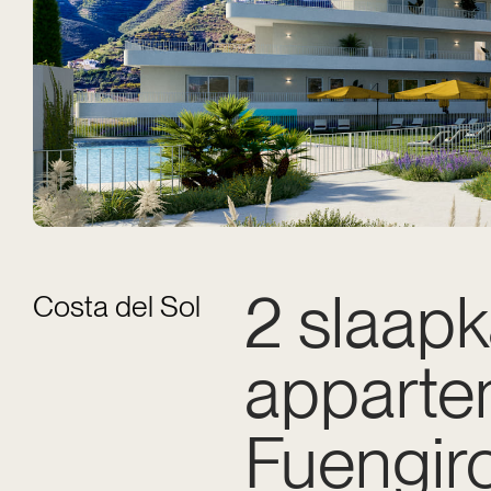
2 slaap
Costa del Sol
apparte
Fuengir