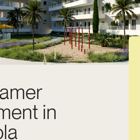
kamer
ment in
ola