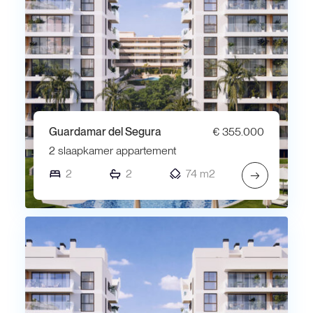
Guardamar del Segura
€ 355.000
2 slaapkamer appartement
2
2
74 m2
→