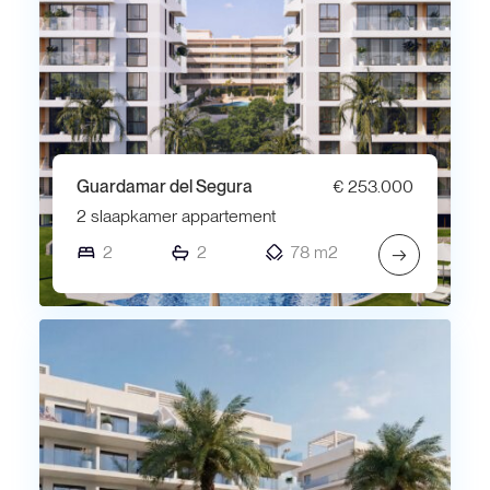
Guardamar del Segura
€ 253.000
2 slaapkamer appartement
2
2
78 m2
→