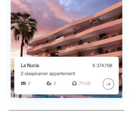
La Nucia
€ 374.798
2 slaapkamer appartement
2
2
71 m2
→