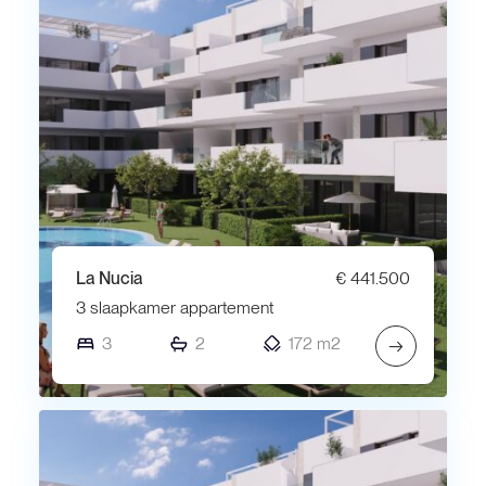
La Nucia
€ 441.500
3 slaapkamer appartement
3
2
172 m2
→