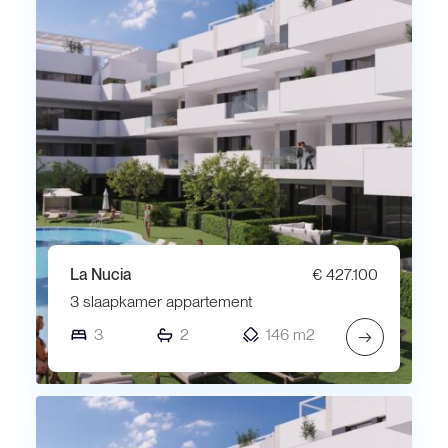
La Nucia
€ 427.100
3 slaapkamer appartement
3
2
146 m2
→