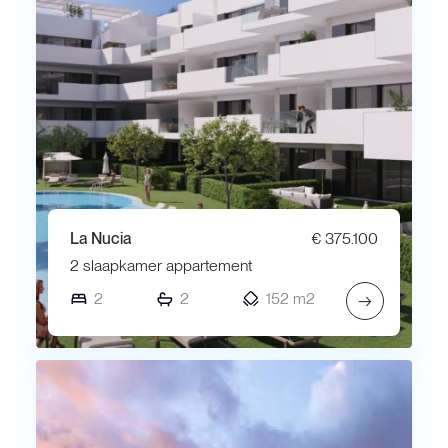
La Nucia
€ 375.100
2 slaapkamer appartement
2
2
152 m2
→