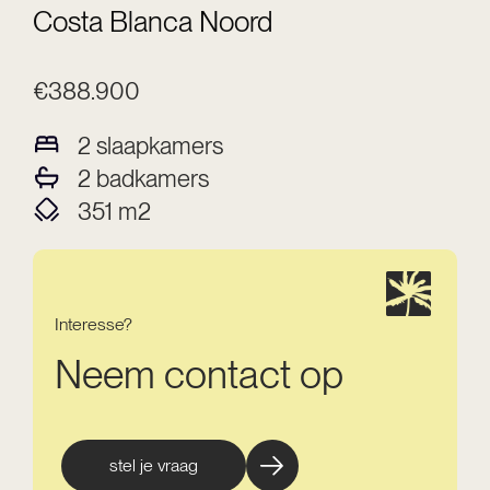
Costa Blanca Noord
€388.900
2
slaapkamers
2
badkamers
351
m2
Interesse?
Neem contact op
stel je vraag