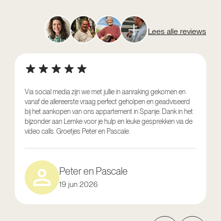
Lees alle reviews
Via social media zijn we met jullie in aanraking gekomen en
vanaf de allereerste vraag perfect geholpen en geadviseerd
V
bij het aankopen van ons appartement in Spanje. Dank in het
o
bijzonder aan Lemke voor je hulp en leuke gesprekken via de
g
video calls. Groetjes Peter en Pascale.
e
Peter en Pascale
19 jun 2026