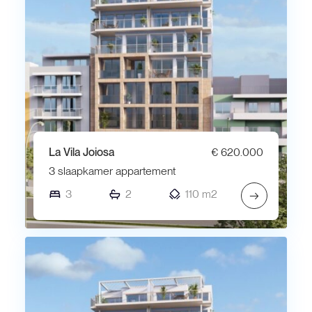
La Vila Joiosa
€ 620.000
3 slaapkamer appartement
3
2
110 m2
→