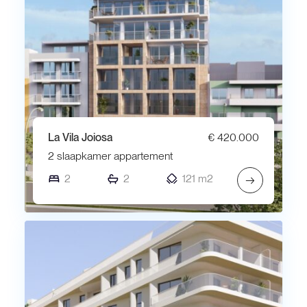
La Vila Joiosa
€ 420.000
2 slaapkamer appartement
2
2
121 m2
→