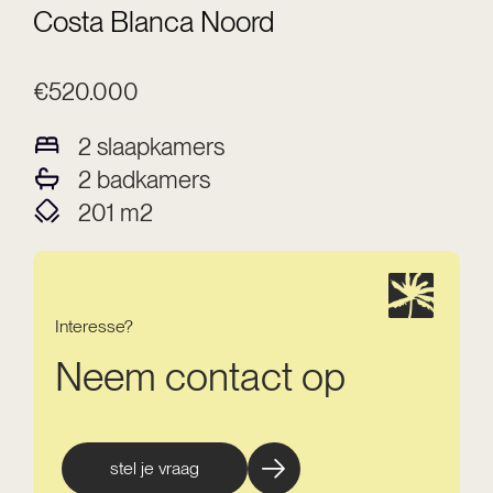
Costa Blanca Noord
€520.000
2
slaapkamers
2
badkamers
201
m2
Interesse?
Neem contact op
stel je vraag