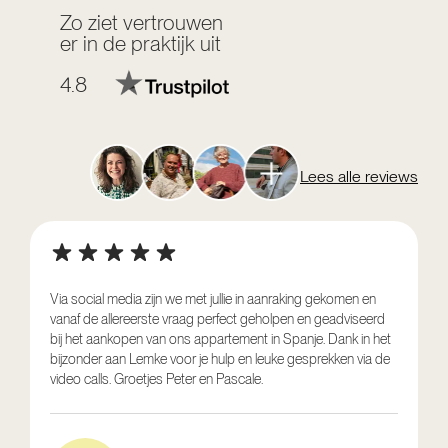
Zo ziet vertrouwen
er in de praktijk uit
4.8
Lees alle reviews
Via social media zijn we met jullie in aanraking gekomen en
vanaf de allereerste vraag perfect geholpen en geadviseerd
V
bij het aankopen van ons appartement in Spanje. Dank in het
o
bijzonder aan Lemke voor je hulp en leuke gesprekken via de
g
video calls. Groetjes Peter en Pascale.
e