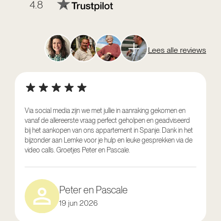
4.8
Lees alle reviews
Via social media zijn we met jullie in aanraking gekomen en
vanaf de allereerste vraag perfect geholpen en geadviseerd
V
bij het aankopen van ons appartement in Spanje. Dank in het
o
bijzonder aan Lemke voor je hulp en leuke gesprekken via de
g
video calls. Groetjes Peter en Pascale.
e
Peter en Pascale
19 jun 2026