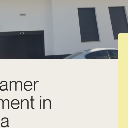
kamer
ment in
ja