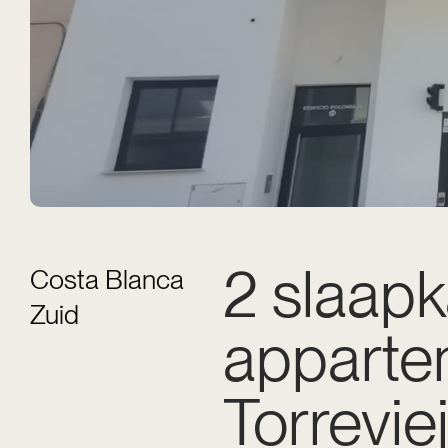
2 slaap
Costa Blanca
Zuid
apparte
Torrevie