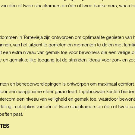
 van één of twee slaapkamers en één of twee badkamers, waardoor 
ommen in Torrevieja zijn ontworpen om optimaal te genieten van he
annen, van het uitzicht te genieten en momenten te delen met famil
egt een extra niveau van gemak toe voor bewoners die een veilige p
e en gemakkelijke toegang tot de stranden, ideaal voor zon- en ze
enten en benedenverdiepingen is ontworpen om maximaal comfort t
ar door een aangename sfeer garandeert. Ingebouwde kasten bieden 
intercom een niveau van veiligheid en gemak toe, waardoor bewo
ndeling, met opties van één of twee slaapkamers en één of twee ba
oeften past.
TES