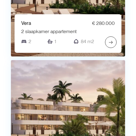
Vera
€ 280.000
2 slaapkamer appartement
2
1
84 m2
→