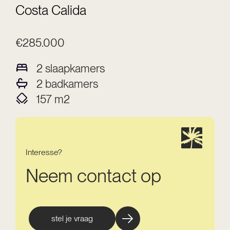
Costa Calida
€285.000
2
slaapkamers
2
badkamers
157
m2
Interesse?
Neem contact op
stel je vraag