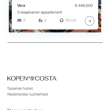
Vera
€ 446.500
3 slaapkamer appartement
3
2
113 m2
→
Spaanse huizen,
Nederlandse nuchterheid.