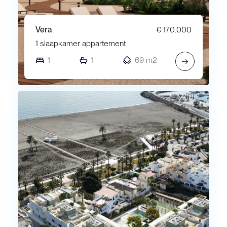
Vera
€ 170.000
1 slaapkamer appartement
1
1
69 m2
→