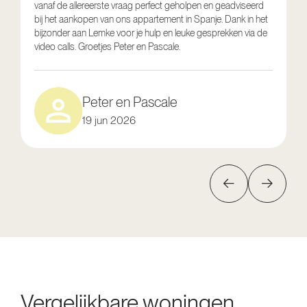
vanaf de allereerste vraag perfect geholpen en geadviseerd
V
bij het aankopen van ons appartement in Spanje. Dank in het
o
bijzonder aan Lemke voor je hulp en leuke gesprekken via de
g
video calls. Groetjes Peter en Pascale.
e
Peter en Pascale
19 jun 2026
Vergelijkbare woningen