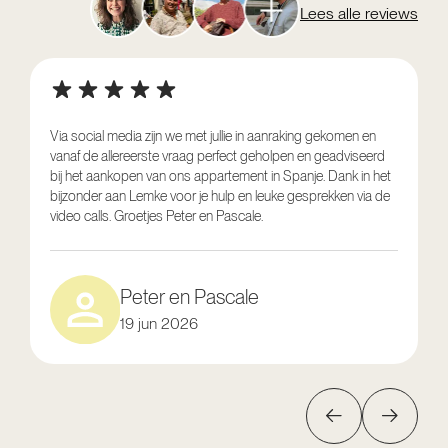
Lees alle reviews
Via social media zijn we met jullie in aanraking gekomen en
vanaf de allereerste vraag perfect geholpen en geadviseerd
V
bij het aankopen van ons appartement in Spanje. Dank in het
o
bijzonder aan Lemke voor je hulp en leuke gesprekken via de
g
video calls. Groetjes Peter en Pascale.
e
Peter en Pascale
19 jun 2026