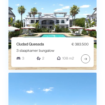
Ciudad Quesada
€ 383.500
3 slaapkamer bungalow
3
2
108 m2
→