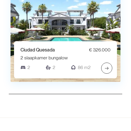
Ciudad Quesada
€ 326.000
2 slaapkamer bungalow
2
2
86 m2
→