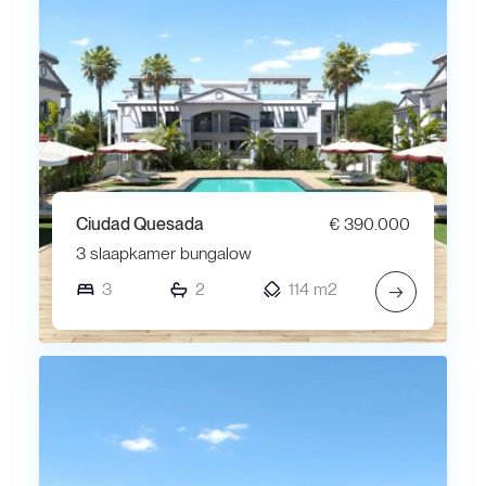
Ciudad Quesada
€ 390.000
3 slaapkamer bungalow
3
2
114 m2
→