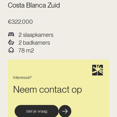
Costa Blanca Zuid
€322.000
2
slaapkamers
2
badkamers
78
m2
Interesse?
Neem contact op
stel je vraag