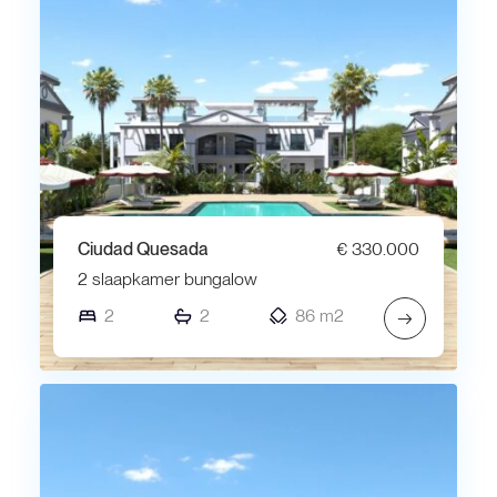
Ciudad Quesada
€ 330.000
2 slaapkamer bungalow
2
2
86 m2
→