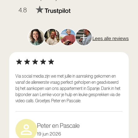
4.8
Lees alle reviews
Via social media zijn we met jullie in aanraking gekomen en
vanaf de allereerste vraag perfect geholpen en geadviseerd
V
bij het aankopen van ons appartement in Spanje. Dank in het
o
bijzonder aan Lemke voor je hulp en leuke gesprekken via de
g
video calls. Groetjes Peter en Pascale.
e
Peter en Pascale
19 jun 2026