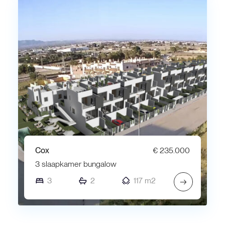
Cox
€ 235.000
3 slaapkamer bungalow
3
2
117 m2
→