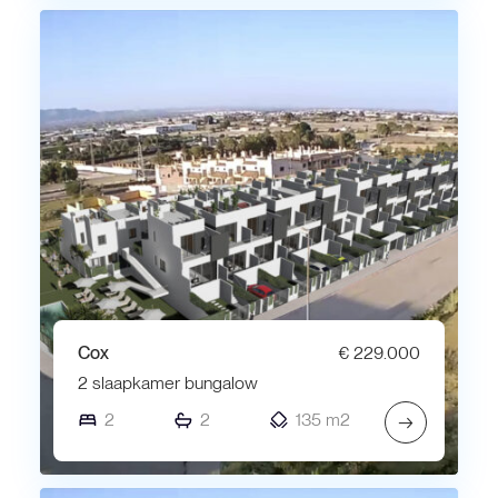
Cox
€ 229.000
2 slaapkamer bungalow
2
2
135 m2
→