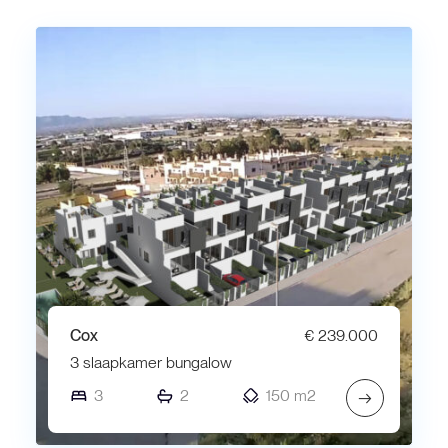
Cox
€ 239.000
3 slaapkamer bungalow
3
2
150 m2
→