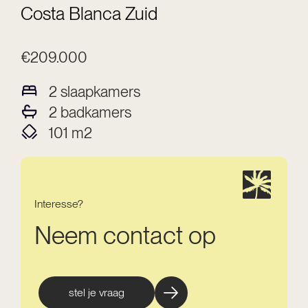
Costa Blanca Zuid
€209.000
2
slaapkamers
2
badkamers
101
m2
Interesse?
Neem contact op
stel je vraag