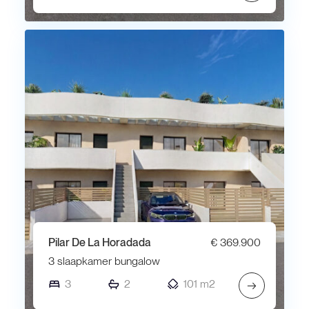
Pilar De La Horadada
€ 369.900
3 slaapkamer bungalow
3
2
101 m2
→