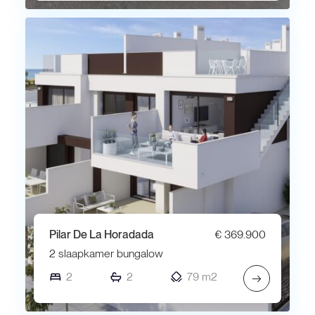
Pilar De La Horadada
€ 369.900
2 slaapkamer bungalow
2
2
79 m2
→