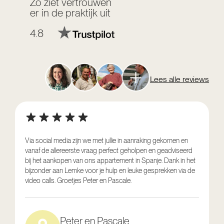
Zo ziet vertrouwen
er in de praktijk uit
4.8
Lees alle reviews
Via social media zijn we met jullie in aanraking gekomen en
vanaf de allereerste vraag perfect geholpen en geadviseerd
V
bij het aankopen van ons appartement in Spanje. Dank in het
o
bijzonder aan Lemke voor je hulp en leuke gesprekken via de
g
video calls. Groetjes Peter en Pascale.
e
Peter en Pascale