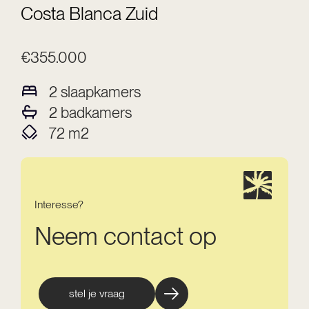
Costa Blanca Zuid
€355.000
2
slaapkamers
2
badkamers
72
m2
Interesse?
Neem contact op
stel je vraag