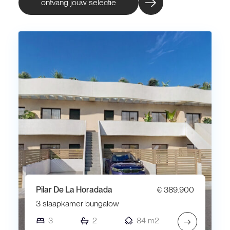
ontvang jouw selectie
Pilar De La Horadada
€ 389.900
3 slaapkamer bungalow
3
2
84 m2
→