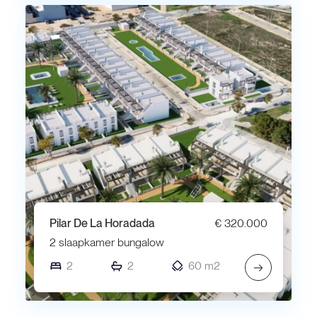
Pilar De La Horadada
€ 320.000
2 slaapkamer bungalow
2
2
60 m2
→