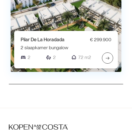
Pilar De La Horadada
€ 299.900
2 slaapkamer bungalow
2
2
72 m2
→