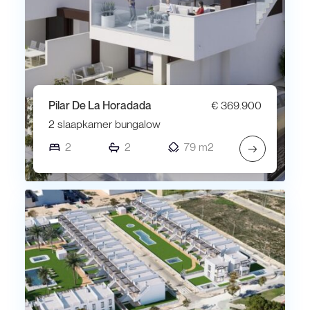
Pilar De La Horadada
€ 369.900
2 slaapkamer bungalow
2
2
79 m2
→