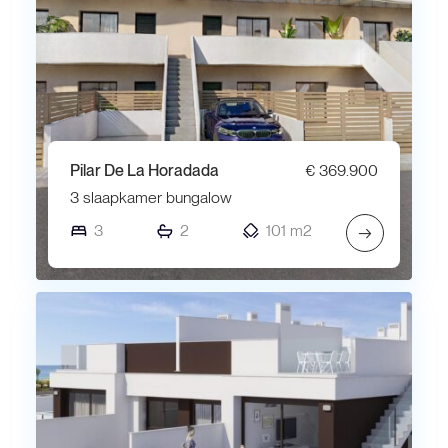
Pilar De La Horadada
€ 369.900
3 slaapkamer bungalow
3
2
101 m2
→