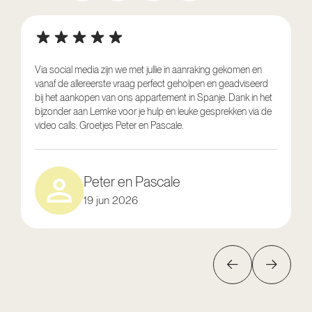
Via social media zijn we met jullie in aanraking gekomen en
vanaf de allereerste vraag perfect geholpen en geadviseerd
V
bij het aankopen van ons appartement in Spanje. Dank in het
o
bijzonder aan Lemke voor je hulp en leuke gesprekken via de
g
video calls. Groetjes Peter en Pascale.
e
Peter en Pascale
19 jun 2026