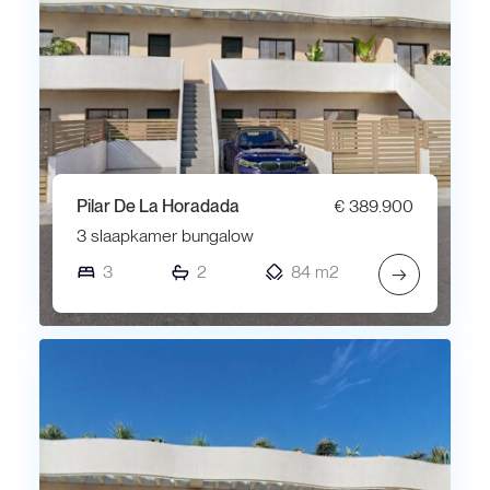
Pilar De La Horadada
€ 389.900
3 slaapkamer bungalow
3
2
84 m2
→