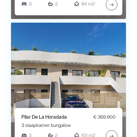
3
2
84 m2
→
Pilar De La Horadada
€ 369.900
3 slaapkamer bungalow
3
2
101 m2
→