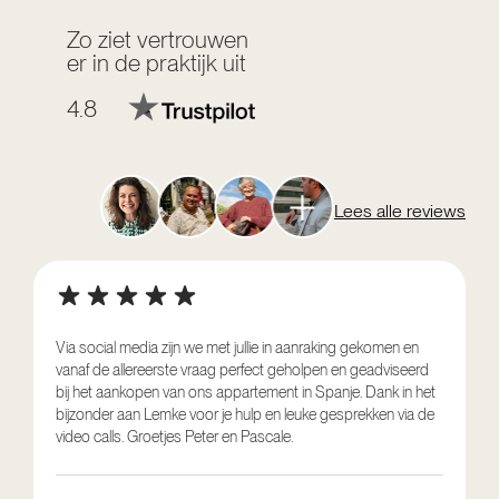
Zo ziet vertrouwen
er in de praktijk uit
4.8
Lees alle reviews
Via social media zijn we met jullie in aanraking gekomen en
vanaf de allereerste vraag perfect geholpen en geadviseerd
V
bij het aankopen van ons appartement in Spanje. Dank in het
o
bijzonder aan Lemke voor je hulp en leuke gesprekken via de
g
video calls. Groetjes Peter en Pascale.
e