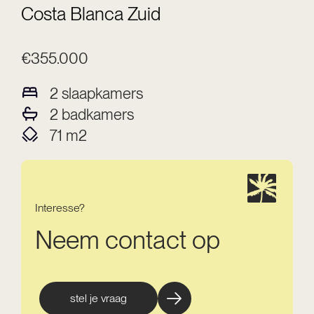
Costa Blanca Zuid
€355.000
2
slaapkamers
2
badkamers
71
m2
Interesse?
Neem contact op
stel je vraag