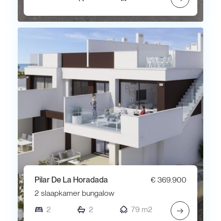
Pilar De La Horadada
€ 369.900
2 slaapkamer bungalow
2
2
79 m2
→