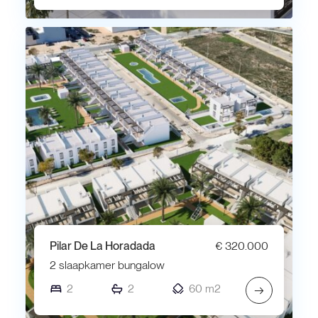
Pilar De La Horadada
€ 320.000
2 slaapkamer bungalow
2
2
60 m2
→