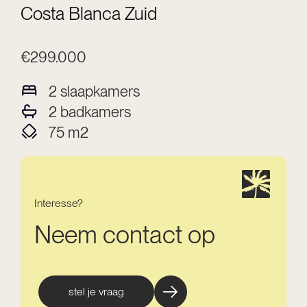
Costa Blanca Zuid
€299.000
2
slaapkamers
2
badkamers
75
m2
Interesse?
Neem contact op
stel je vraag