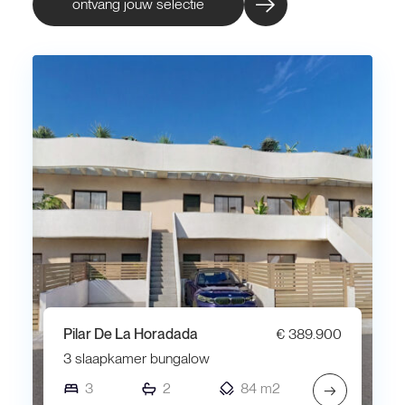
ontvang jouw selectie
Pilar De La Horadada
€ 389.900
3 slaapkamer bungalow
3
2
84 m2
→