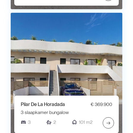
Pilar De La Horadada
€ 369.900
3 slaapkamer bungalow
3
2
101 m2
→