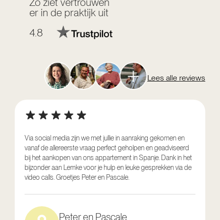
Zo ziet vertrouwen
er in de praktijk uit
4.8
Lees alle reviews
Via social media zijn we met jullie in aanraking gekomen en
vanaf de allereerste vraag perfect geholpen en geadviseerd
V
bij het aankopen van ons appartement in Spanje. Dank in het
o
bijzonder aan Lemke voor je hulp en leuke gesprekken via de
g
video calls. Groetjes Peter en Pascale.
e
Peter en Pascale