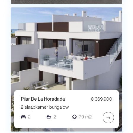
Pilar De La Horadada
€ 369.900
2 slaapkamer bungalow
2
2
79 m2
→