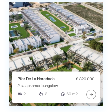
Pilar De La Horadada
€ 320.000
2 slaapkamer bungalow
2
2
60 m2
→