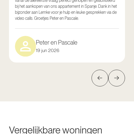
vanaf de allereerste vraag perfect geholpen en geadviseerd
V
bij het aankopen van ons appartement in Spanje. Dank in het
o
bijzonder aan Lemke voor je hulp en leuke gesprekken via de
g
video calls. Groetjes Peter en Pascale.
e
Peter en Pascale
19 jun 2026
Vergelijkbare woningen