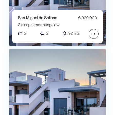
San Miguel de Salinas
€ 339.000
2 slaapkamer bungalow
2
2
92 m2
→