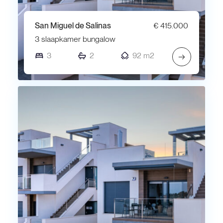
San Miguel de Salinas
€ 415.000
3 slaapkamer bungalow
3
2
92 m2
→