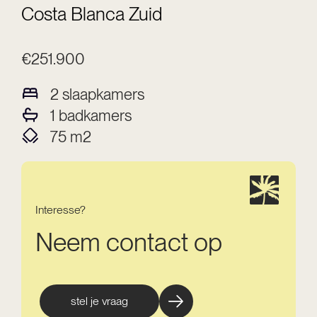
Costa Blanca Zuid
€251.900
2
slaapkamers
1
badkamers
75
m2
Interesse?
Neem contact op
stel je vraag