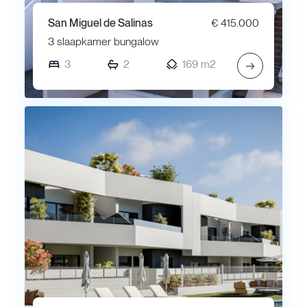
San Miguel de Salinas
€ 415.000
3 slaapkamer bungalow
3
2
169 m2
→