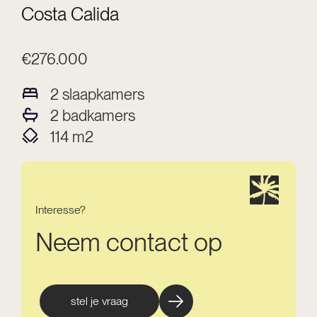
Costa Calida
€276.000
2
slaapkamers
2
badkamers
114
m2
Interesse?
Neem contact op
stel je vraag