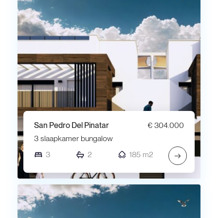
San Pedro Del Pinatar
€ 304.000
3 slaapkamer bungalow
3
2
185 m2
→