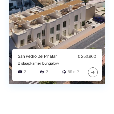
San Pedro Del Pinatar
€ 252.900
2 slaapkamer bungalow
2
2
59 m2
→