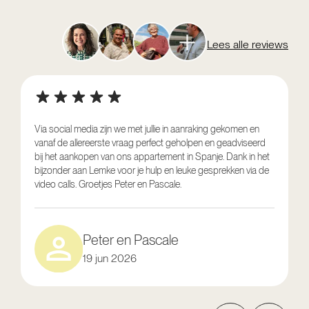
Lees alle reviews
Via social media zijn we met jullie in aanraking gekomen en
vanaf de allereerste vraag perfect geholpen en geadviseerd
V
bij het aankopen van ons appartement in Spanje. Dank in het
o
bijzonder aan Lemke voor je hulp en leuke gesprekken via de
g
video calls. Groetjes Peter en Pascale.
e
Peter en Pascale
19 jun 2026