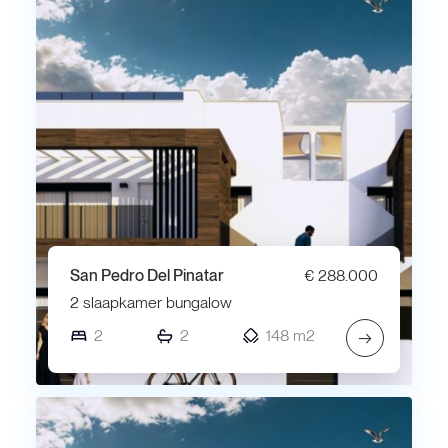
San Pedro Del Pinatar
€ 288.000
2 slaapkamer bungalow
2
2
148 m2
→