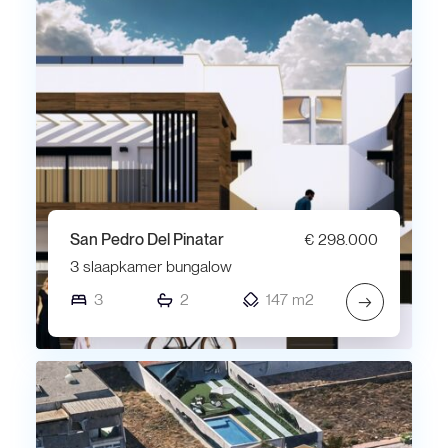
San Pedro Del Pinatar
€ 298.000
3 slaapkamer bungalow
3
2
147 m2
→