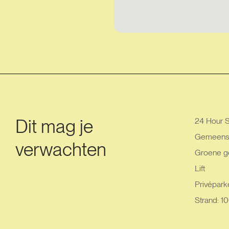
Dit mag je
24 Hour S
Gemeensc
verwachten
Groene g
Lift
Privéparke
Strand: 1