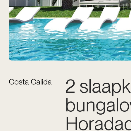
2 slaap
Costa Calida
bungalow
Horada