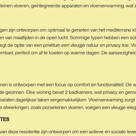
nen vloeren, geïntegreerde apparaten en vloerverwarming, wat zor
en zijn ontworpen om optimaal te genieten van het mediterrane kli
ten van maaltijden in de open lucht. Sommige typen hebben een sol
oegt de optie van een privétuin een vleugje natuur en privacy toe. 
ad, perfect om af te koelen op warme dagen. De aanwezigheid va
en is ontworpen met een focus op comfort en functionaliteit. De 
nde gezinnen. Elke woning bevat 2 badkamers, wat privacy en gem
paraten dagelijkse taken vergemakkelijken. Vloerverwarming zorgt 
fwerkingen, zoals porseleinen vloeren, voegen een vleugje elega
TES
n deze residentie zijn ontworpen om een actieve en sociale leve