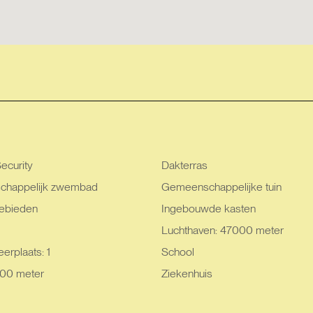
ecurity
Dakterras
happelijk zwembad
Gemeenschappelijke tuin
ebieden
Ingebouwde kasten
Luchthaven: 47000 meter
erplaats: 1
School
000 meter
Ziekenhuis