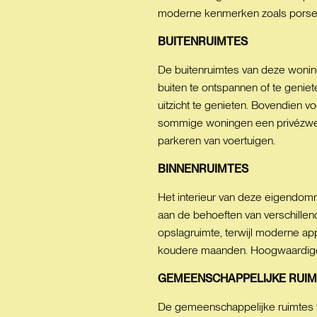
moderne kenmerken zoals porselei
BUITENRUIMTES
De buitenruimtes van deze woning
buiten te ontspannen of te genie
uitzicht te genieten. Bovendien v
sommige woningen een privézwemb
parkeren van voertuigen.
BINNENRUIMTES
Het interieur van deze eigendomm
aan de behoeften van verschille
opslagruimte, terwijl moderne ap
koudere maanden. Hoogwaardige a
GEMEENSCHAPPELIJKE
RUIM
De gemeenschappelijke ruimtes va