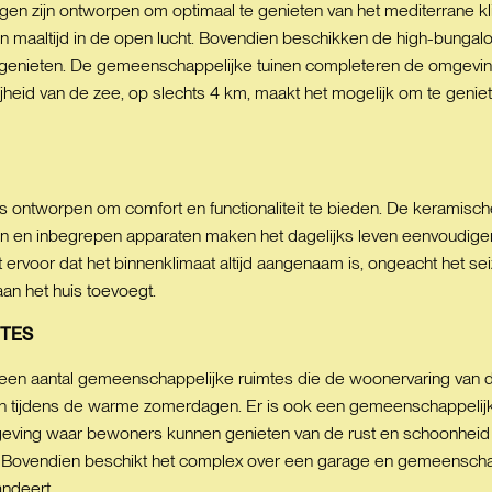
en zijn ontworpen om optimaal te genieten van het mediterrane klim
n maaltijd in de open lucht. Bovendien beschikken de high-bungalo
te genieten. De gemeenschappelijke tuinen completeren de omgev
jheid van de zee, op slechts 4 km, maakt het mogelijk om te gen
s ontworpen om comfort en functionaliteit te bieden. De keramisch
en en inbegrepen apparaten maken het dagelijks leven eenvoudiger,
orgt ervoor dat het binnenklimaat altijd aangenaam is, ongeacht he
an het huis toevoegt.
TES
en aantal gemeenschappelijke ruimtes die de woonervaring van d
n tijdens de warme zomerdagen. Er is ook een gemeenschappelijke
geving waar bewoners kunnen genieten van de rust en schoonheid va
t. Bovendien beschikt het complex over een garage en gemeenschap
ndeert.