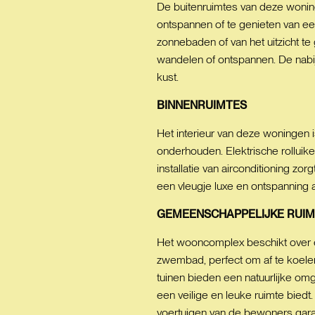
De buitenruimtes van deze woning
ontspannen of te genieten van ee
zonnebaden of van het uitzicht 
wandelen of ontspannen. De nabi
kust.
BINNENRUIMTES
Het interieur van deze woningen i
onderhouden. Elektrische rolluik
installatie van airconditioning z
een vleugje luxe en ontspanning a
GEMEENSCHAPPELIJKE
RUIM
Het wooncomplex beschikt over e
zwembad, perfect om af te koele
tuinen bieden een natuurlijke om
een veilige en leuke ruimte bied
voertuigen van de bewoners gara