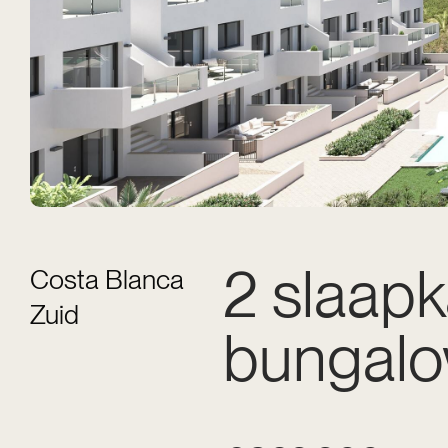
2 slaap
Costa Blanca
Zuid
bungalow