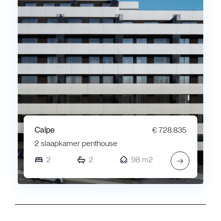
Calpe
€ 728.835
2 slaapkamer penthouse
2
2
98 m2
→