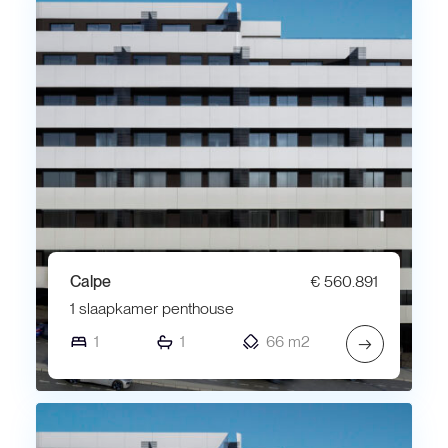
Calpe
€ 560.891
1 slaapkamer penthouse
1
1
66 m2
→