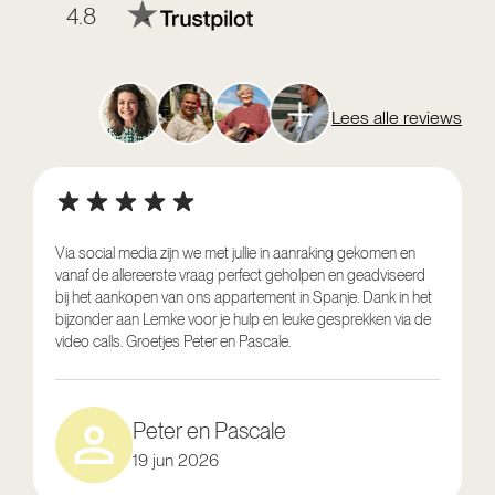
4.8
Lees alle reviews
Via social media zijn we met jullie in aanraking gekomen en
vanaf de allereerste vraag perfect geholpen en geadviseerd
V
bij het aankopen van ons appartement in Spanje. Dank in het
o
bijzonder aan Lemke voor je hulp en leuke gesprekken via de
g
video calls. Groetjes Peter en Pascale.
e
Peter en Pascale
19 jun 2026