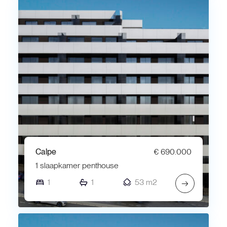
Calpe
€ 690.000
1 slaapkamer penthouse
1
1
53 m2
→