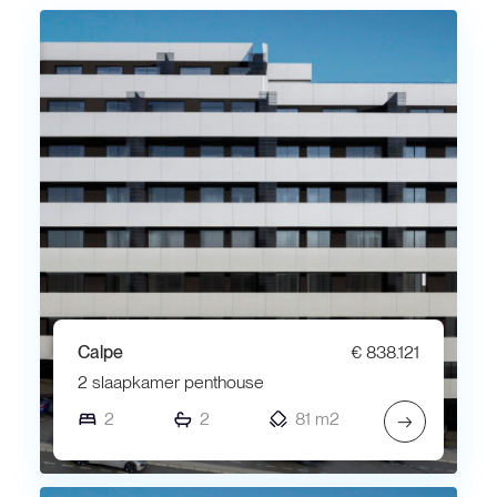
Calpe
€ 838.121
2 slaapkamer penthouse
2
2
81 m2
→