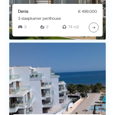
Denia
€ 499.000
3 slaapkamer penthouse
3
2
74 m2
→