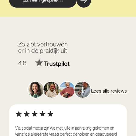
plan een gesprek in
Zo ziet vertrouwen
er in de praktijk uit
4.8
Lees alle reviews
Via social media zijn we met jullie in aanraking gekomen en
vanaf de allereerste vraag perfect geholpen en geadviseerd
V