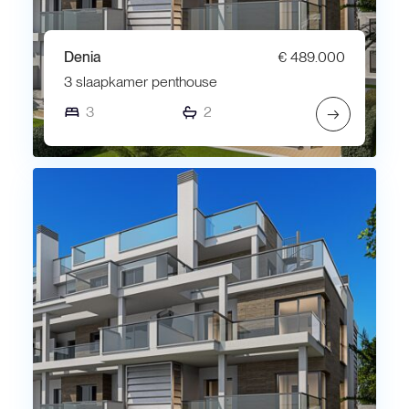
Denia
€ 489.000
3 slaapkamer penthouse
3
2
→