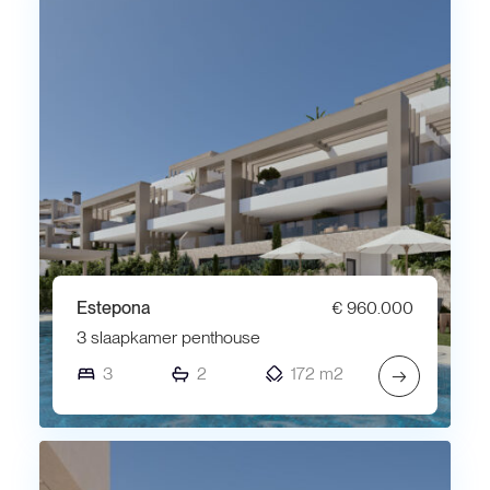
Estepona
€ 960.000
3 slaapkamer penthouse
3
2
172 m2
→