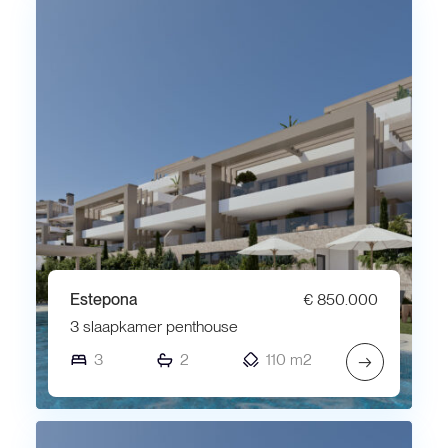
Estepona
€ 850.000
3 slaapkamer penthouse
3
2
110 m2
→