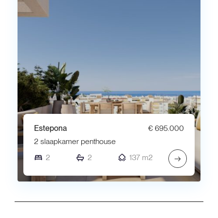
Estepona
€ 695.000
2 slaapkamer penthouse
2
2
137 m2
→