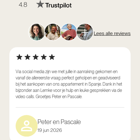
4.8
Lees alle reviews
Via social media zijn we met jullie in aanraking gekomen en
vanaf de allereerste vraag perfect geholpen en geadviseerd
V
bij het aankopen van ons appartement in Spanje. Dank in het
o
bijzonder aan Lemke voor je hulp en leuke gesprekken via de
g
video calls. Groetjes Peter en Pascale.
e
Peter en Pascale
19 jun 2026