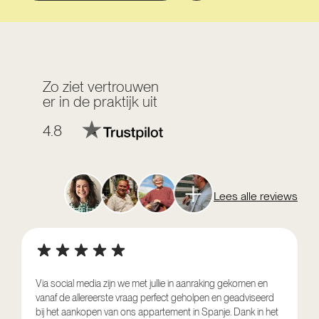
Zo ziet vertrouwen
er in de praktijk uit
4.8
Lees alle reviews
Via social media zijn we met jullie in aanraking gekomen en
vanaf de allereerste vraag perfect geholpen en geadviseerd
V
bij het aankopen van ons appartement in Spanje. Dank in het
o