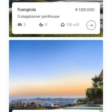
Fuengirola
€ 1.125.000
3 slaapkamer penthouse
3
2
135 m2
→