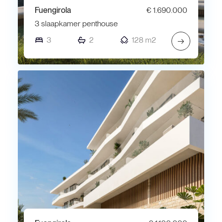
Fuengirola
€ 1.690.000
3 slaapkamer penthouse
3
2
128 m2
→