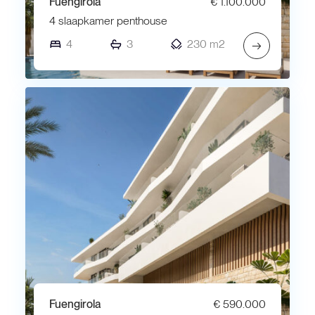
Fuengirola
€ 1.100.000
4 slaapkamer penthouse
4
3
230 m2
→
Fuengirola
€ 590.000