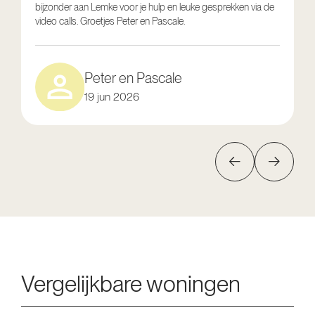
bijzonder aan Lemke voor je hulp en leuke gesprekken via de
g
video calls. Groetjes Peter en Pascale.
e
Peter en Pascale
19 jun 2026
Vergelijkbare woningen