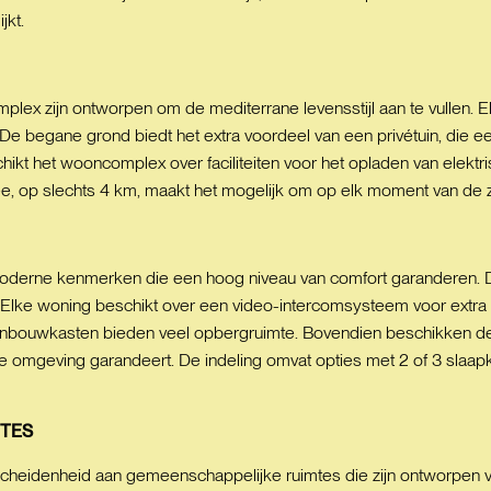
jkt.
lex zijn ontworpen om de mediterrane levensstijl aan te vullen. E
 De begane grond biedt het extra voordeel van een privétuin, die 
chikt het wooncomplex over faciliteiten voor het opladen van elekt
ee, op slechts 4 km, maakt het mogelijk om op elk moment van de 
moderne kenmerken die een hoog niveau van comfort garanderen. D
 Elke woning beschikt over een video-intercomsysteem voor extra 
nbouwkasten bieden veel opbergruimte. Bovendien beschikken de wo
e omgeving garandeert. De indeling omvat opties met 2 of 3 slaap
TES
heidenheid aan gemeenschappelijke ruimtes die zijn ontworpen vo