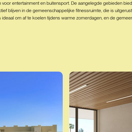
 voor entertainment en buitensport. De aangelegde gebieden bie
f blijven in de gemeenschappelijke fitnessruimte, die is uitgerust 
deaal om af te koelen tijdens warme zomerdagen, en de gemeensc