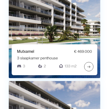
Mutxamel
€ 469.000
3 slaapkamer penthouse
3
2
133 m2
→