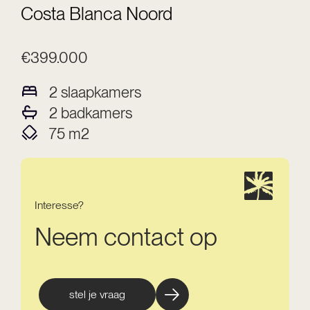
Costa Blanca Noord
€399.000
2
slaapkamers
2
badkamers
75
m2
Interesse?
Neem contact op
stel je vraag