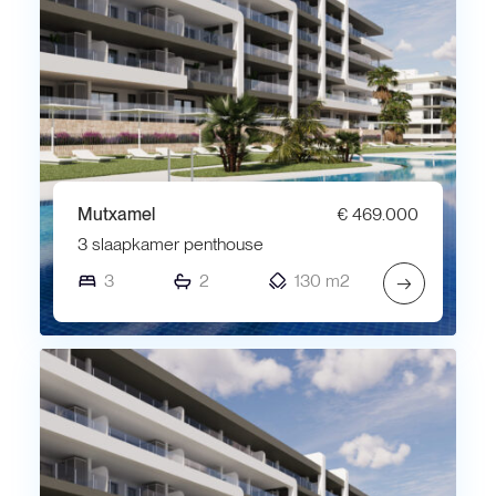
Mutxamel
€ 469.000
3 slaapkamer penthouse
3
2
130 m2
→