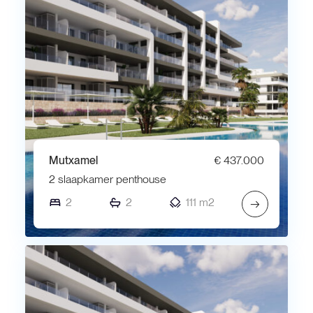
Mutxamel
€ 437.000
2 slaapkamer penthouse
2
2
111 m2
→