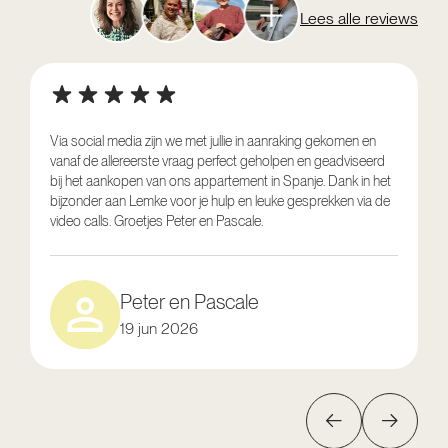
Lees alle reviews
Via social media zijn we met jullie in aanraking gekomen en
vanaf de allereerste vraag perfect geholpen en geadviseerd
V
bij het aankopen van ons appartement in Spanje. Dank in het
o
bijzonder aan Lemke voor je hulp en leuke gesprekken via de
g
video calls. Groetjes Peter en Pascale.
e
Peter en Pascale
19 jun 2026