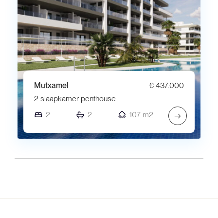
Mutxamel
€ 437.000
2 slaapkamer penthouse
2
2
107 m2
→