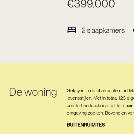
€399.000
2
slaapkamers
De woning
Gelegen in de charmante stad Mu
levensstijlen. Met in totaal 12
comfort en functionaliteit te max
omgeving zoeken. Bovendien verge
BUITENRUIMTES