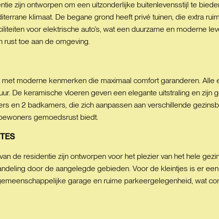
tie zijn ontworpen om een uitzonderlijke buitenlevensstijl te biede
iterrane klimaat. De begane grond heeft privé tuinen, die extra ruim
aciliteiten voor elektrische auto’s, wat een duurzame en moderne l
n rust toe aan de omgeving.
st met moderne kenmerken die maximaal comfort garanderen. Alle 
r. De keramische vloeren geven een elegante uitstraling en zijn 
rs en 2 badkamers, die zich aanpassen aan verschillende gezinsbeh
de bewoners gemoedsrust biedt.
TES
an de residentie zijn ontworpen voor het plezier van het hele ge
eling door de aangelegde gebieden. Voor de kleintjes is er een s
gemeenschappelijke garage en ruime parkeergelegenheid, wat comfo