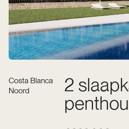
2 slaap
Costa Blanca
Noord
penthou