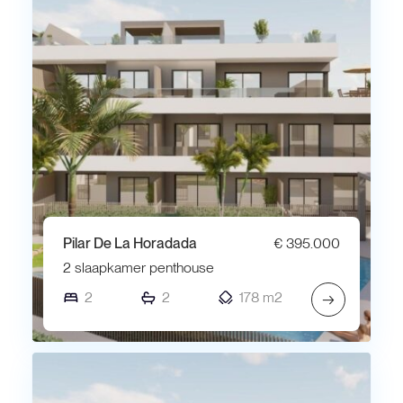
Pilar De La Horadada
€ 395.000
2 slaapkamer penthouse
2
2
178 m2
→