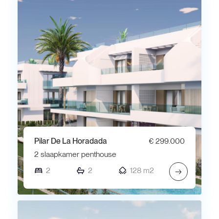
Pilar De La Horadada
€ 299.000
2 slaapkamer penthouse
2
2
128 m2
→