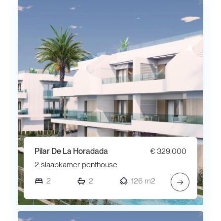
Pilar De La Horadada
€ 329.000
2 slaapkamer penthouse
2
2
126 m2
→