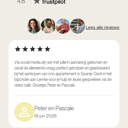
4.8
Lees alle reviews
Via social media zijn we met jullie in aanraking gekomen en
vanaf de allereerste vraag perfect geholpen en geadviseerd
V
bij het aankopen van ons appartement in Spanje. Dank in het
o
bijzonder aan Lemke voor je hulp en leuke gesprekken via de
g
video calls. Groetjes Peter en Pascale.
e
Peter en Pascale
19 jun 2026