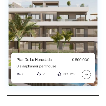
Pilar De La Horadada
€ 590.000
3 slaapkamer penthouse
3
2
369 m2
→