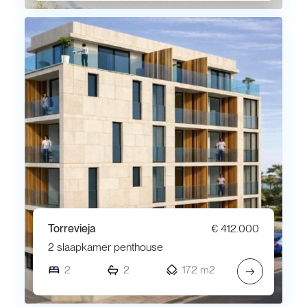
Torrevieja
€ 412.000
2 slaapkamer penthouse
2
2
172 m2
→