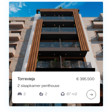
Torrevieja
€ 395.500
2 slaapkamer penthouse
2
2
87 m2
→