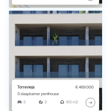
Torrevieja
€ 469.000
3 slaapkamer penthouse
3
2
163 m2
→