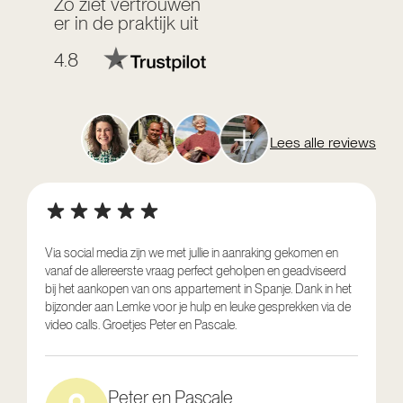
Zo ziet vertrouwen
er in de praktijk uit
4.8
Lees alle reviews
Via social media zijn we met jullie in aanraking gekomen en
vanaf de allereerste vraag perfect geholpen en geadviseerd
V
bij het aankopen van ons appartement in Spanje. Dank in het
o
bijzonder aan Lemke voor je hulp en leuke gesprekken via de
g
video calls. Groetjes Peter en Pascale.
e
Peter en Pascale