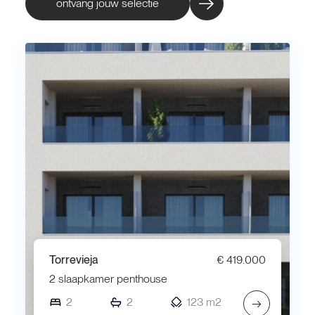
ontvang jouw selectie
Torrevieja
€ 419.000
2 slaapkamer penthouse
2
2
123 m2
→