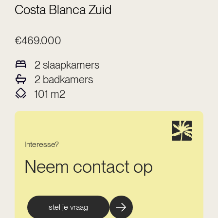
Costa Blanca Zuid
€469.000
2
slaapkamers
2
badkamers
101
m2
Interesse?
Neem contact op
stel je vraag