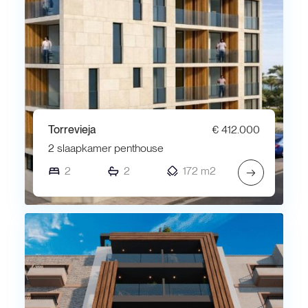
Torrevieja
€ 412.000
2 slaapkamer penthouse
2
2
172 m2
→