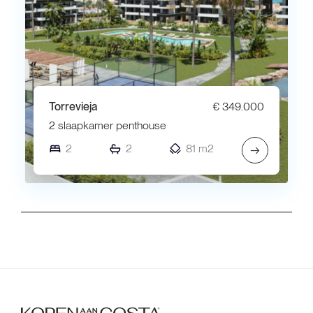
Torrevieja
€ 349.000
2 slaapkamer penthouse
2
2
81 m2
→