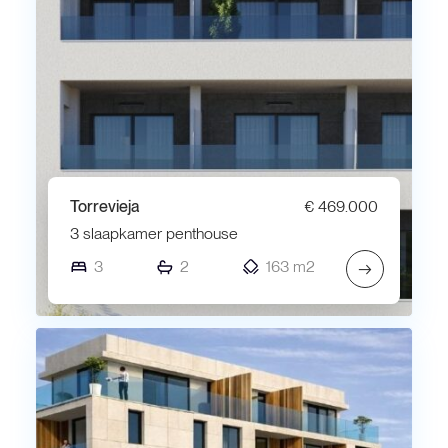
Torrevieja
€ 469.000
3 slaapkamer penthouse
3
2
163 m2
→