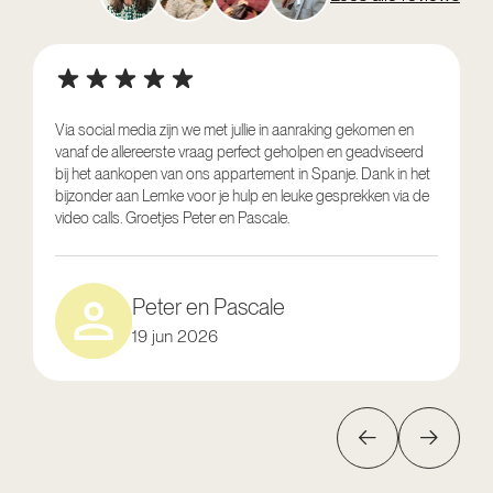
Via social media zijn we met jullie in aanraking gekomen en
vanaf de allereerste vraag perfect geholpen en geadviseerd
V
bij het aankopen van ons appartement in Spanje. Dank in het
o
bijzonder aan Lemke voor je hulp en leuke gesprekken via de
g
video calls. Groetjes Peter en Pascale.
e
Peter en Pascale
19 jun 2026