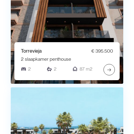
Torrevieja
€ 395.500
2 slaapkamer penthouse
2
2
87 m2
→