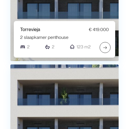
Torrevieja
€ 419.000
2 slaapkamer penthouse
2
2
123 m2
→