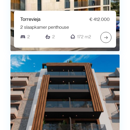
Torrevieja
€ 412.000
2 slaapkamer penthouse
2
2
172 m2
→