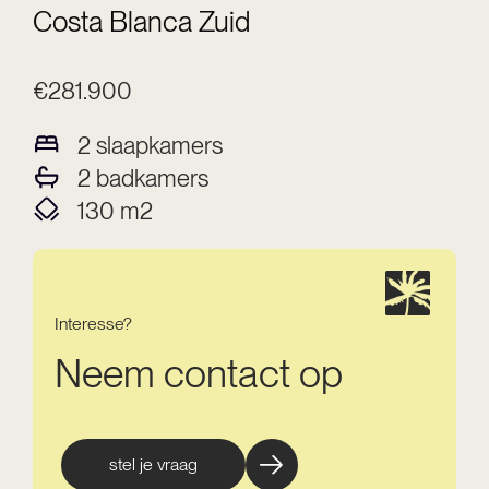
Costa Blanca Zuid
€281.900
2
slaapkamers
2
badkamers
130
m2
Interesse?
Neem contact op
stel je vraag