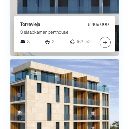
Torrevieja
€ 469.000
3 slaapkamer penthouse
3
2
163 m2
→