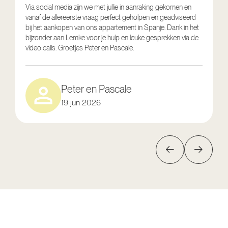
Via social media zijn we met jullie in aanraking gekomen en
vanaf de allereerste vraag perfect geholpen en geadviseerd
V
bij het aankopen van ons appartement in Spanje. Dank in het
o
bijzonder aan Lemke voor je hulp en leuke gesprekken via de
g
video calls. Groetjes Peter en Pascale.
e
Peter en Pascale
19 jun 2026