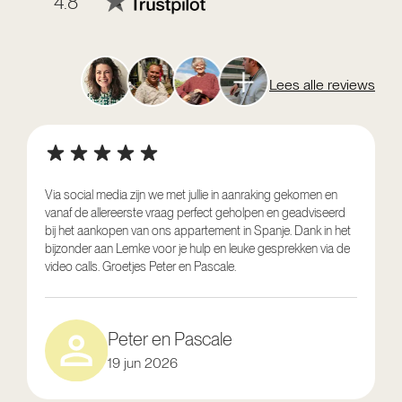
4.8
Lees alle reviews
Via social media zijn we met jullie in aanraking gekomen en
vanaf de allereerste vraag perfect geholpen en geadviseerd
V
bij het aankopen van ons appartement in Spanje. Dank in het
o
bijzonder aan Lemke voor je hulp en leuke gesprekken via de
g
video calls. Groetjes Peter en Pascale.
e
Peter en Pascale
19 jun 2026