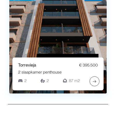
Torrevieja
€ 395.500
2 slaapkamer penthouse
2
2
87 m2
→