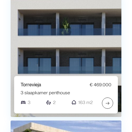
Torrevieja
€ 469.000
3 slaapkamer penthouse
3
2
163 m2
→