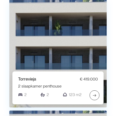
Torrevieja
€ 419.000
2 slaapkamer penthouse
2
2
123 m2
→