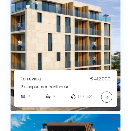
Torrevieja
€ 412.000
2 slaapkamer penthouse
2
2
172 m2
→