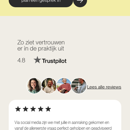
plan een gesprek in
Zo ziet vertrouwen
er in de praktijk uit
4.8
Lees alle reviews
Via social media zijn we met jullie in aanraking gekomen en
vanaf de allereerste vraag perfect geholpen en geadviseerd
V