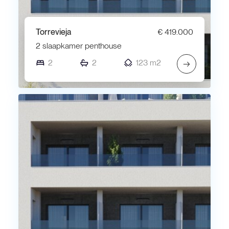
Torrevieja
€ 419.000
2 slaapkamer penthouse
2
2
123 m2
→