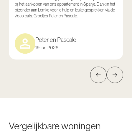
bij het aankopen van ons appartement in Spanje. Dank in het
o
bijzonder aan Lemke voor je hulp en leuke gesprekken via de
g
video calls. Groetjes Peter en Pascale.
e
Peter en Pascale
19 jun 2026
Vergelijkbare woningen