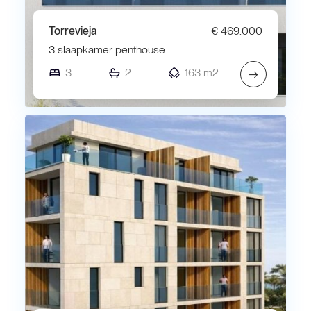
Torrevieja
€ 469.000
3 slaapkamer penthouse
3
2
163 m2
→