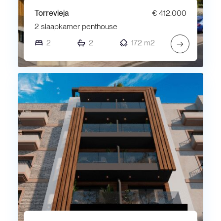
Torrevieja
€ 412.000
2 slaapkamer penthouse
2
2
172 m2
→