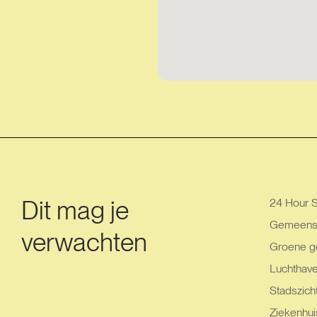
Dit mag je
24 Hour S
Gemeensc
verwachten
Groene g
Luchthav
Stadszich
Ziekenhui