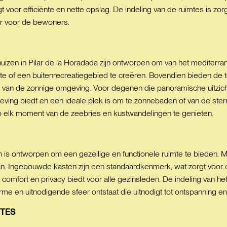
voor efficiënte en nette opslag. De indeling van de ruimtes is zor
er voor de bewoners.
huizen in Pilar de la Horadada zijn ontworpen om van het mediterrane
e of een buitenrecreatiegebied te creëren. Bovendien bieden de t
van de zonnige omgeving. Voor degenen die panoramische uitzicht
ing biedt en een ideale plek is om te zonnebaden of van de sterr
p elk moment van de zeebries en kustwandelingen te genieten.
zen is ontworpen om een gezellige en functionele ruimte te bieden.
n. Ingebouwde kasten zijn een standaardkenmerk, wat zorgt voor ef
t comfort en privacy biedt voor alle gezinsleden. De indeling van he
e en uitnodigende sfeer ontstaat die uitnodigt tot ontspanning en
TES