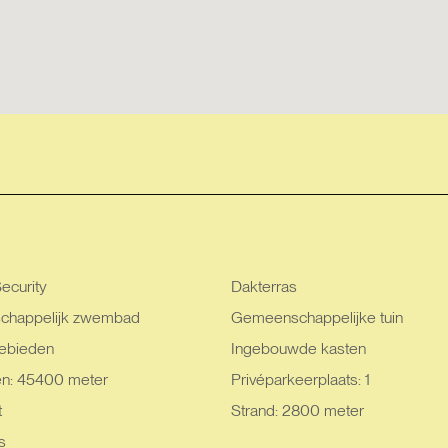
ecurity
Dakterras
happelijk zwembad
Gemeenschappelijke tuin
ebieden
Ingebouwde kasten
en: 45400 meter
Privéparkeerplaats: 1
t
Strand: 2800 meter
s