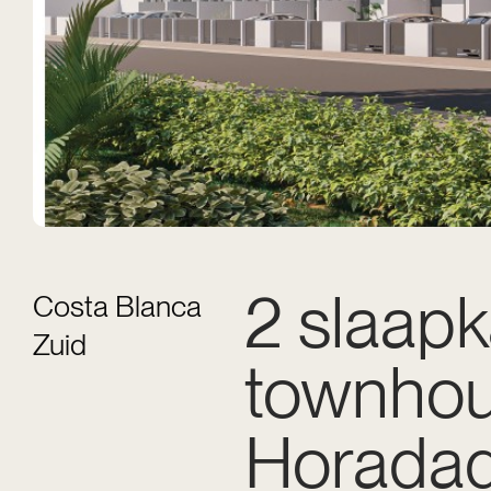
2 slaap
Costa Blanca
Zuid
townhous
Horada