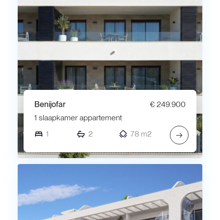
Benijofar
€ 249.900
1 slaapkamer appartement
1
2
78 m2
→