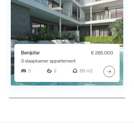
Benijofar
€ 285.000
3 slaapkamer appartement
3
2
88 m2
→