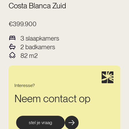
Costa Blanca Zuid
€399.900
3
slaapkamers
2
badkamers
82
m2
Interesse?
Neem contact op
stel je vraag