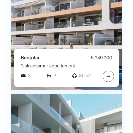
Benijofar
€ 349.900
3 slaapkamer appartement
3
2
81 m2
→