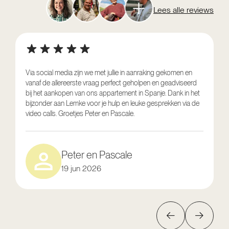
Lees alle reviews
Via social media zijn we met jullie in aanraking gekomen en
vanaf de allereerste vraag perfect geholpen en geadviseerd
V
bij het aankopen van ons appartement in Spanje. Dank in het
o
bijzonder aan Lemke voor je hulp en leuke gesprekken via de
g
video calls. Groetjes Peter en Pascale.
e
Peter en Pascale
19 jun 2026