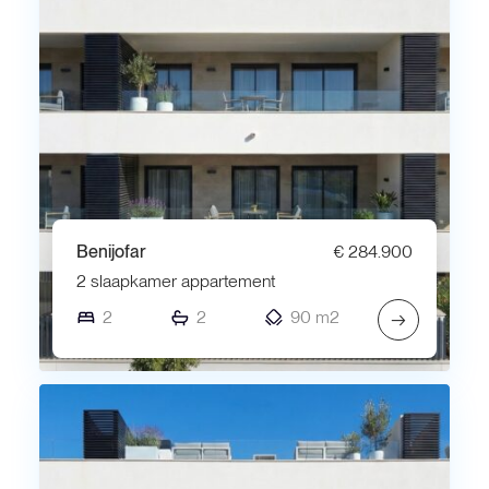
Benijofar
€ 284.900
2 slaapkamer appartement
2
2
90 m2
→