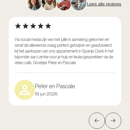
Lees alle reviews
Via social media zijn we met jullie in aanraking gekomen en
vanaf de allereerste vraag perfect geholpen en geadviseerd
V
bij het aankopen van ons appartement in Spanje. Dank in het
o
bijzonder aan Lemke voor je hulp en leuke gesprekken via de
g
video calls. Groetjes Peter en Pascale.
e
Peter en Pascale
19 jun 2026