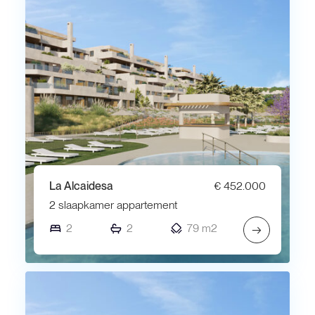
La Alcaidesa
€ 452.000
2 slaapkamer appartement
2
2
79 m2
→