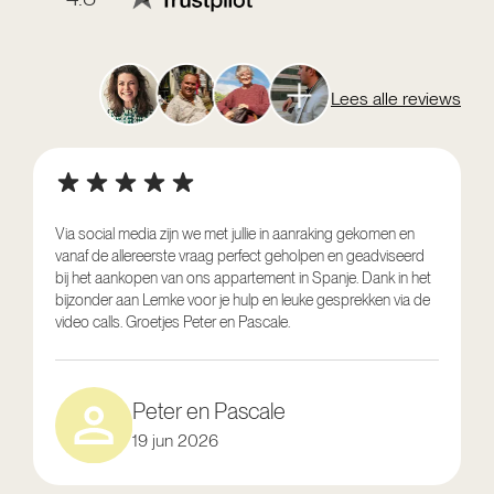
Lees alle reviews
Via social media zijn we met jullie in aanraking gekomen en
vanaf de allereerste vraag perfect geholpen en geadviseerd
V
bij het aankopen van ons appartement in Spanje. Dank in het
o
bijzonder aan Lemke voor je hulp en leuke gesprekken via de
g
video calls. Groetjes Peter en Pascale.
e
Peter en Pascale
19 jun 2026