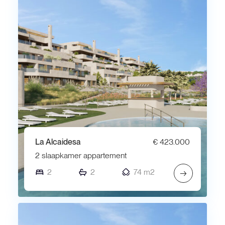
La Alcaidesa
€ 423.000
2 slaapkamer appartement
2
2
74 m2
→