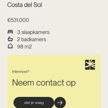
Costa del Sol
€531.000
3
slaapkamers
2
badkamers
98
m2
Interesse?
Neem contact op
stel je vraag