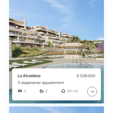
La Alcaidesa
€ 539.000
3 slaapkamer appartement
3
2
96 m2
→