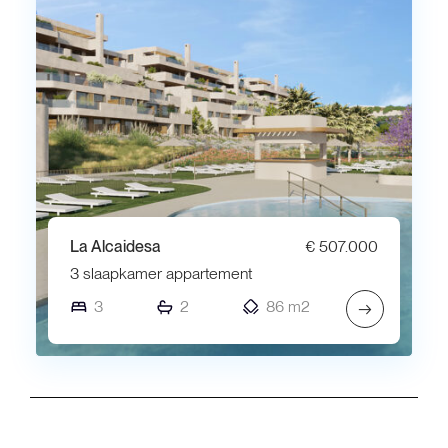
La Alcaidesa
€ 507.000
3 slaapkamer appartement
3
2
86 m2
→