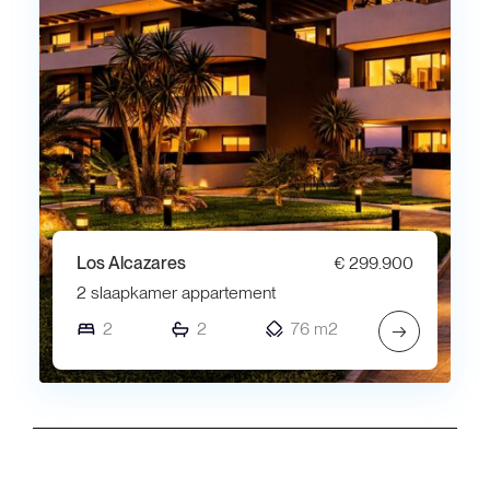
Los Alcazares
€ 299.900
2 slaapkamer appartement
2
2
76 m2
→