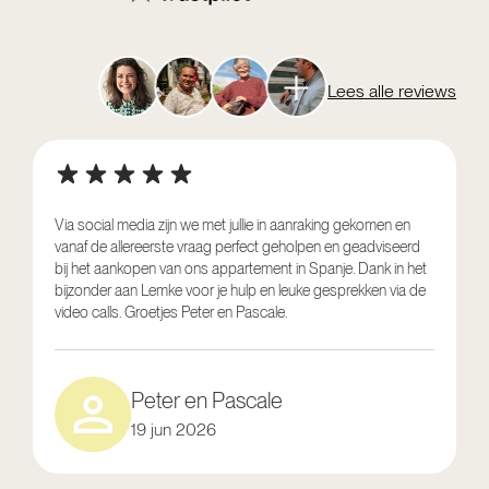
Lees alle reviews
Via social media zijn we met jullie in aanraking gekomen en
vanaf de allereerste vraag perfect geholpen en geadviseerd
V
bij het aankopen van ons appartement in Spanje. Dank in het
o
bijzonder aan Lemke voor je hulp en leuke gesprekken via de
g
video calls. Groetjes Peter en Pascale.
e
Peter en Pascale
19 jun 2026