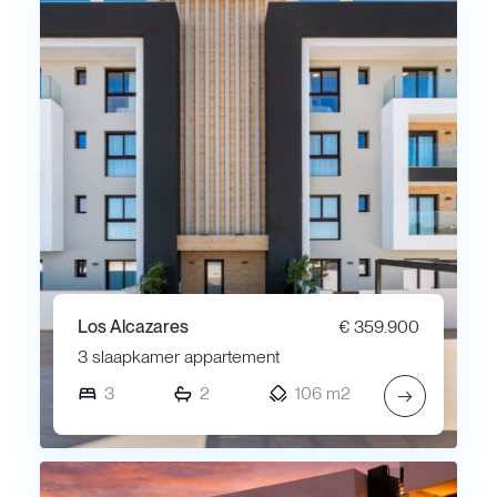
Los Alcazares
€ 359.900
3 slaapkamer appartement
3
2
106 m2
→