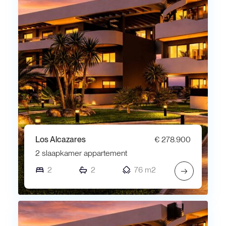
Los Alcazares
€ 278.900
2 slaapkamer appartement
2
2
76 m2
→