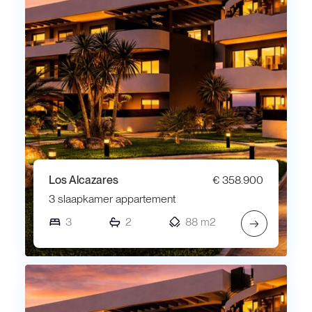
Los Alcazares
€ 358.900
3 slaapkamer appartement
3
2
88 m2
→