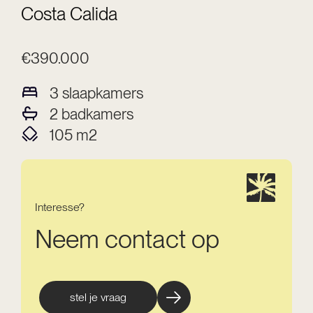
Costa Calida
€390.000
3
slaapkamers
2
badkamers
105
m2
Interesse?
Neem contact op
stel je vraag